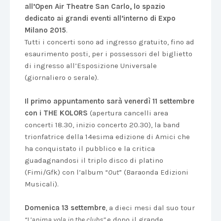
all’Open Air Theatre San Carlo, lo spazio
dedicato ai grandi eventi all’interno di Expo
Milano 2015
.
Tutti i concerti sono ad ingresso gratuito, fino ad
esaurimento posti, per i possessori del biglietto
di ingresso all’Esposizione Universale
(giornaliero o serale).
Il primo appuntamento sarà venerdì 11 settembre
con i THE KOLORS
(apertura cancelli area
concerti 18.30, inizio concerto 20.30), la band
trionfatrice della 14esima edizione di Amici che
ha conquistato il pubblico e la critica
guadagnandosi il triplo disco di platino
(Fimi/Gfk) con l’album “
Out
” (Baraonda Edizioni
Musicali).
Domenica 13 settembre
, a dieci mesi dal suo tour
“L’anima vola in the clubs”
e dopo il grande