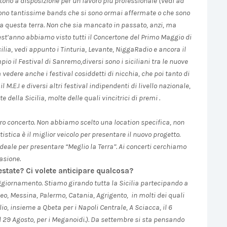
ttono a disposizione per un lavoro più professionale (vedi ad
i sono tantissime bands che si sono ormai affermate o che sono
 a questa terra. Non che sia mancato in passato, anzi, ma
st’anno abbiamo visto tutti il Concertone del Primo Maggio di
lia, vedi appunto i Tinturia, Levante, NiggaRadio e ancora il
o il Festival di Sanremo,diversi sono i siciliani tra le nuove
 vedere anche i festival cosiddetti di nicchia, che poi tanto di
 M.E.I e diversi altri festival indipendenti di livello nazionale,
della Sicilia, molte delle quali vincitrici di premi .
tro concerto. Non abbiamo scelto una location specifica, non
stica è il miglior veicolo per presentare il nuovo progetto.
 ideale per presentare “Meglio la Terra”. Ai concerti cerchiamo
asione.
state? Ci volete anticipare qualcosa?
 aggiornamento. Stiamo girando tutta la Sicilia partecipando a
ineo, Messina, Palermo, Catania, Agrigento, in molti dei quali
o, insieme a Qbeta per i Napoli Centrale, A Sciacca, il 6
l 29 Agosto, per i Meganoidi.). Da settembre si sta pensando