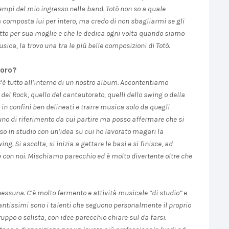
tempi del mio ingresso nella band. Totò non so a quale
a composta lui per intero, ma credo di non sbagliarmi se gli
ritto per sua moglie e che le dedica ogni volta quando siamo
sica, la trovo una tra le più belle composizioni di Totò.
voro?
 C’è tutto all’interno di un nostro album. Accontentiamo
 del Rock, quello del cantautorato, quelli dello swing o della
in confini ben delineati e trarre musica solo da quegli
no di riferimento da cui partire ma posso affermare che si
esso in studio con un’idea su cui ho lavorato magari la
. Si ascolta, si inizia a gettare le basi e si finisce, ad
e con noi. Mischiamo parecchio ed è molto divertente oltre che
 nessuna. C’è molto fermento e attività musicale “di studio” e
 Tantissimi sono i talenti che seguono personalmente il proprio
uppo o solista, con idee parecchio chiare sul da farsi.