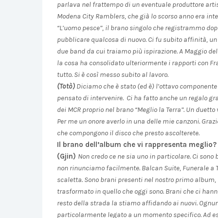
parlava nel frattempo di un eventuale produttore artist
Modena City Ramblers, che già lo scorso anno era inte
“L’uomo pesce”, il brano singolo che registrammo dop
pubblicare qualcosa di nuovo. Ci fu subito affinità, u
due band da cui traiamo più ispirazione. A Maggio d
la cosa ha consolidato ulteriormente i rapporti con Fr
tutto. Si è così messo subito al lavoro.
(Totò)
Diciamo che è stato (ed è) l’ottavo componente
pensato di intervenire. Ci ha fatto anche un regalo g
dei MCR proprio nel brano “Meglio la Terra”. Un duett
Per me un onore averlo in una delle mie canzoni. Grazie
che compongono il disco che presto ascolterete.
Il brano dell’album che vi rappresenta meglio?
(Gjin)
Non credo ce ne sia uno in particolare. Ci sono
non rinunciamo facilmente. Balcan Suite, Funerale a Tir
scaletta. Sono brani presenti nel nostro primo album,
trasformato in quello che oggi sono. Brani che ci hann
resto della strada la stiamo affidando ai nuovi. Ognun
particolarmente legato a un momento specifico. Ad ese