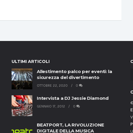
ULTIMI ARTICOLI
Allestimento palco per eventi: la
sicurezza del divertimento
OTTOBRE 22, 2020
0
Intervista a DJ Jessie Diamond
©
GENNAIO 17, 2012
0
E
V
P
BEATPORT, LA RIVOLUZIONE
DIGITALE DELLA MUSICA
U