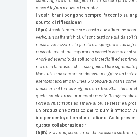
come Angelo e dire “Meglio la terra, sincera più divoi” …
disco è legato a questo Leitmotiv.
I vostri brani pongono sempre l’accento su arg
spunto di riflessione?
(Gjin)
Assolutamente si e i nostri due album ne sono 
verbo, sin dall’antichità. Ci sono testi che già da soli
riesci a valorizzarne la parola e a spingere il suo sign
racconti una storia, esprimi un concetto che al contrari
Andrè ad esempio, da soli sono incredibili ed esprimo
ma è con la musica che assurgono al loro significato p
Non tutti sono sempre predisposti a leggere un testo c
esempio facciamo in Linea 619 oppure di mafia come ne I
unisci un bel tempo Reggae o un ritmo Ska, che ti mett
quelle parole arriva immediatamente. Bisognerebbe affid
Forse si riuscirebbe ad amare di più se stessi e il pro
La produzione artistica dell’album è affidata
indipendente/alternativo italiano. Ce lo presen
questa collaborazione?
(Gjin)
Eravamo, come ormai da parecchie settimane, in 