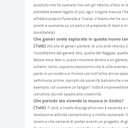
assoluto che ho suonato live con gli nKantu d’Aziz ai 
potrebbe essere legato di più, ogni singola traccia l’h
affibbio proprio Funerale a Tirana, il brano che ha sc
pronti a suonarla su un palco (A proposito di testi e mu
Ascoltatela).
Che generi avete esplorato in questo nuovo la
(Totò)
Più che di generi parlerei di uno stile nKantu.
l’ascoltatore del genere Ska, quello del Reggae, quello
Bossa nova. Non ci piace rimanere dentro a un genere, 
schemi. Certo, capiamo benissimo che è utile averne u
parte in un modo e si finisce con tutt’altro. Arrivo sp
settimana prima, ispirato da sonorità balcaniche o swing
esempio, col suonare un tango!!! Tutto è imprevedibil
istruttivo. Quindi spazio alla creatività.
Che periodo sta vivendo la musica in Sicilia?
(Totò)
Ti dirò, a livello discografico non è seconda a
tantissima attività concertistica a livello nazionale.
lavoro e che cercano di portar avanti un progetto, di gr