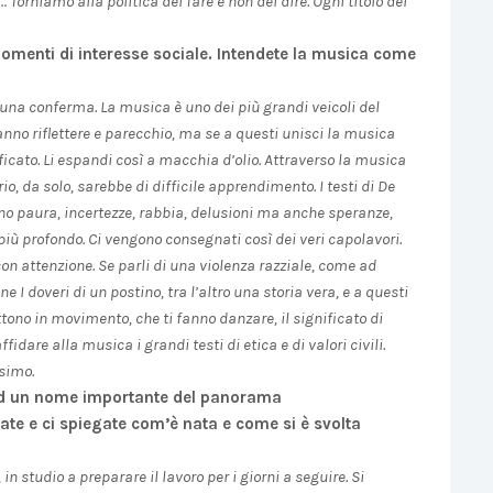
 Torniamo alla politica del fare e non del dire. Ogni titolo del
omenti di interesse sociale. Intendete la musica come
una conferma. La musica è uno dei più grandi veicoli del
 fanno riflettere e parecchio, ma se a questi unisci la musica
ificato. Li espandi così a macchia d’olio. Attraverso la musica
o, da solo, sarebbe di difficile apprendimento. I testi di De
no paura, incertezze, rabbia, delusioni ma anche speranze,
iù profondo. Ci vengono consegnati così dei veri capolavori.
on attenzione. Se parli di una violenza razziale, come ad
 doveri di un postino, tra l’altro una storia vera, e a questi
ono in movimento, che ti fanno danzare, il significato di
are alla musica i grandi testi di etica e di valori civili.
ssimo.
 ad un nome importante del panorama
tate e ci spiegate com’è nata e come si è svolta
studio a preparare il lavoro per i giorni a seguire. Si