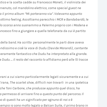
ico e la scelta cadde su Francesco Moneti, il violinista dei
rvenuto, col mandolino elettrico, come special guest ne
o il primo album “Mi porteranno via”. Volevamo appunto
n ottimo feeling. Ascoltiamo parecchio i MCR e Bandabardò, le
ello scorso anno suonammo a Palermo proprio con i Modena e
ancesco fino a giungere a quella telefonata da cui è partito
 della band. Ha scritto personalmente le parti dove aveva
randissimo e cioè la voce di Dudu (Davide Morandi), cantante
o veramente fantastico che Dudu ha interpretato alla grande.
 Dudu … il resto del racconto lo affidiamo però alle 15 tracce
 brani a cui siamo particolarmente legati sicuramente e a cui
ana, The scarlet shoe, difficili non trovarli in una ipotetica
 che Toni Carbone, che produsse appunto quel disco, ha
o permesso di arrivare fino a questo punto del percorso. Il
o di questi ha un significato per ognuno di noi o è
mpio io sono molto legato a Balcan Suite, il primo brano in