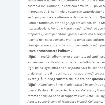
Tantissimi sono anche i produttori artistici che si me
esempio Toni Carbone, in continua attività) . E poi c
in procinto di. Si comincia a volgere lo sguardo anche
vedo più particolare attenzione da diverso tempo. Que
Roma e tantissimi erano i gruppi provenienti dalla Sici
nazionale Mario Venuti e Mario Incudine. Vedi ad esempi
proposte. Questo per citare i grossi eventi, ma bisogna
nicchia non sono, non so il Premio Tenco, Musicultura, il
che ogni anno ospitano bands provenienti da ogni parte 
Dove presenterete l’album?
(Gjin)
In realtà l’album verrà presentato ad ogni nos
almeno ancora. Ne abbiamo parlato e l’attività concerti
Ogni palco, ogni città che ci ospiterà sarà la location
di dare sempre il massimo, quindi quale migliore occ
Avete già in programma delle date per questa e
(Gjin)
Diversi sono i live. Il calendario è in continuo
diversi Festival: Priolo, Noto, Sciacca, Collesano, Mar
faremo anche da band di supporto (Vedi Noto il 18 Lugli
Agosto suonerà con noi Francesco Moneti, Collesano, i