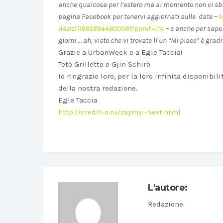
anche qualcosa per l’estero ma al momento non ci sbi
pagina Facebook per tenervi aggiornati sulle date –
h
dAziz/118928944800081?pnref=lhc
– e anche per sape
giorni … ah, visto che vi trovate lì un “Mi piace” è gradit
Grazie a UrbanWeek e a Egle Taccia!
Totò Grilletto e Gjin Schirò
Io ringrazio loro, per la loro infinita disponibi
della nostra redazione.
Egle Taccia
http://credit-n.ru/zaymyi-next.html
L'autore:
Redazione
: