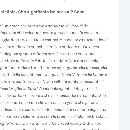
l titolo. Che significato ha per voi? Cosa
o di un brano che avevamo arrangiato in vista delle
a dopo una chiacchierata avuta qualche anno fa con il mio
o in giardino, mi ascoltava comporre, suonare e provare alcuni
 uscire dalla sala stanchissimi. Ha criticato molto questa
spiegava quanta differenza vi fosse tra coloro i quali
iettivo prefissato è difficile o addirittura impossibile,
 giardiniere che zitto zitto fatica ogni giorno, che pulisce, che
tti delle sue fatiche … da qui la frase “Almeno lei [la terra]
rra, al contrario di voi”. Una volta in studio, riascoltato il
il disco “Meglio la Terra”. Prendendo spunto dalle parole di
coloro che parlano sempre e che non concludono mai nulla. Alla
notizie su un’economia che barcolla, su gente che perde il
ti licenziati o senza cattedra, pensioni inesistenti dopo una
li, soprusi e violenze, e ascolti le promesse della nostra classe
glio fermarsi un attimo e riflettere, ed essere tutti un pò