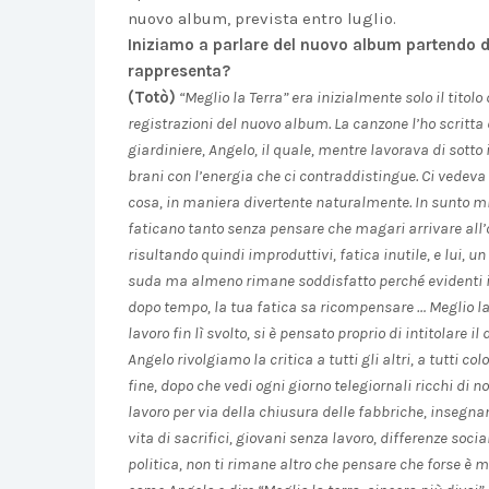
nuovo album, prevista entro luglio.
Iniziamo a parlare del nuovo album partendo da
rappresenta?
(Totò)
“Meglio la Terra” era inizialmente solo il titol
registrazioni del nuovo album. La canzone l’ho scritt
giardiniere, Angelo, il quale, mentre lavorava di sott
brani con l’energia che ci contraddistingue. Ci vedeva
cosa, in maniera divertente naturalmente. In sunto mi 
faticano tanto senza pensare che magari arrivare all’ob
risultando quindi improduttivi, fatica inutile, e lui, un
suda ma almeno rimane soddisfatto perché evidenti i fru
dopo tempo, la tua fatica sa ricompensare … Meglio la te
lavoro fin lì svolto, si è pensato proprio di intitolare 
Angelo rivolgiamo la critica a tutti gli altri, a tutti 
fine, dopo che vedi ogni giorno telegiornali ricchi di 
lavoro per via della chiusura delle fabbriche, insegnan
vita di sacrifici, giovani senza lavoro, differenze socia
politica, non ti rimane altro che pensare che forse è me