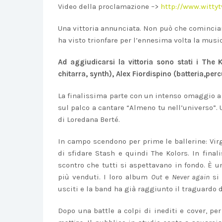
Video della proclamazione –>
http://www.wittyt
Una vittoria annunciata. Non può che cominciare
ha visto trionfare per l’ennesima volta la musi
Ad aggiudicarsi la vittoria sono stati i The
chitarra, synth), Alex Fiordispino (batteria,per
La finalissima parte con un intenso omaggio 
sul palco a cantare “Almeno tu nell’universo”. 
di Loredana Berté.
In campo scendono per prime le ballerine: Virg
di sfidare Stash e quindi The Kolors. In final
scontro che tutti si aspettavano in fondo. È un
più venduti. I loro album
Out
e
Never again
si 
usciti e la band ha già raggiunto il traguardo d
Dopo una battle a colpi di inediti e cover, pe