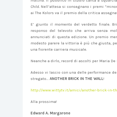
mattina
. Il pubblico in studio canta a squarc
Child.
Nell’attesa si consegnano i premi “minor
ai The Kolors va il premio della critica assegnat
E’ giunto il momento del verdetto finale. B
responso del televoto che arriva senza mol
annunciati di questa edizione. Un premio mer
modesto parere la vittoria è più che giusta, pe
una fiorente carriera musicale.
Neanche a dirlo, record di ascolti per Maria De 
Adesso vi lascio con una delle performance dei
stregato…
ANOTHER BRICK IN THE WALL
!
http://www.wittytv.it/amici/another-brick-in-
Alla prossima!
Edward A. Margarone