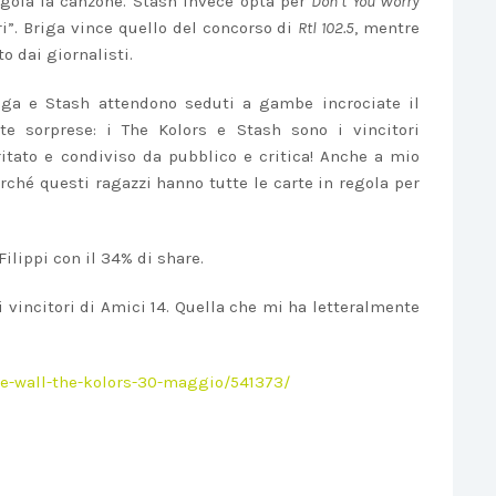
iagola la canzone. Stash invece opta per
Don’t You Worry
i”. Briga vince quello del concorso di
Rtl 102.5
, mentre
o dai giornalisti.
riga e Stash attendono seduti a gambe incrociate il
te sorprese: i The Kolors e Stash sono i vincitori
itato e condiviso da pubblico e critica! Anche a mio
rché questi ragazzi hanno tutte le carte in regola per
Filippi con il 34% di share.
 vincitori di Amici 14. Quella che mi ha letteralmente
the-wall-the-kolors-30-maggio/541373/