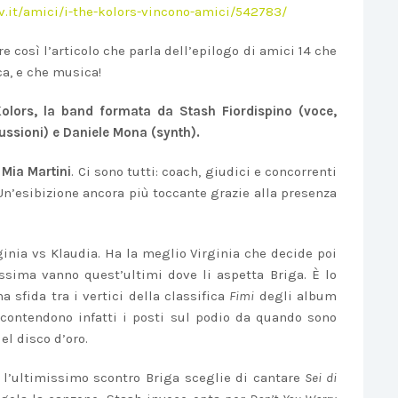
v.it/amici/i-the-kolors-vincono-amici/542783/
 così l’articolo che parla dell’epilogo di amici 14 che
ca, e che musica!
 Kolors, la band formata da Stash Fiordispino (voce,
cussioni) e Daniele Mona (synth).
a
Mia Martini
. Ci sono tutti: coach, giudici e concorrenti
Un’esibizione ancora più toccante grazie alla presenza
inia vs Klaudia. Ha la meglio Virginia che decide poi
issima vanno quest’ultimi dove li aspetta Briga. È lo
a sfida tra i vertici della classifica
Fimi
degli album
contendono infatti i posti sul podio da quando sono
el disco d’oro.
r l’ultimissimo scontro Briga sceglie di cantare
Sei di