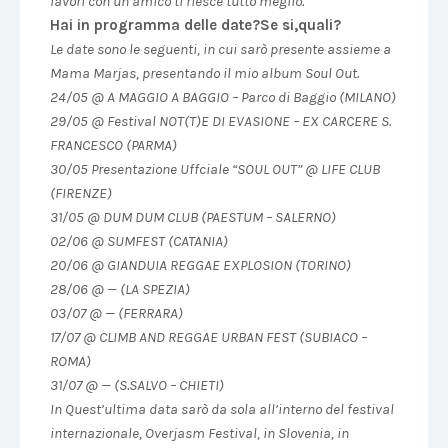
lavori con un amico ti riesce tutto meglio.
Hai in programma delle date?Se si,quali?
Le date sono le seguenti, in cui sarò presente assieme a
Mama Marjas, presentando il mio album Soul Out.
24/05 @ A MAGGIO A BAGGIO – Parco di Baggio (MILANO)
29/05 @ Festival NOT(T)E DI EVASIONE – EX CARCERE S.
FRANCESCO (PARMA)
30/05 Presentazione Uffciale “SOUL OUT” @ LIFE CLUB
(FIRENZE)
31/05 @ DUM DUM CLUB (PAESTUM – SALERNO)
02/06 @ SUMFEST (CATANIA)
20/06 @ GIANDUIA REGGAE EXPLOSION (TORINO)
28/06 @ — (LA SPEZIA)
03/07 @ — (FERRARA)
17/07 @ CLIMB AND REGGAE URBAN FEST (SUBIACO –
ROMA)
31/07 @ — (S.SALVO – CHIETI)
In Quest’ultima data sarò da sola all’interno del festival
internazionale, Overjasm Festival, in Slovenia, in