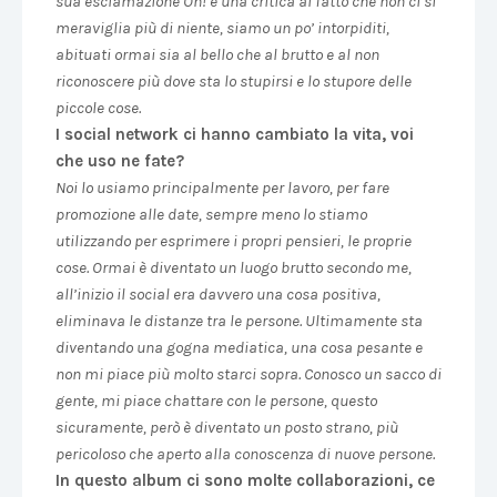
sua esclamazione Oh! è una critica al fatto che non ci si
meraviglia più di niente, siamo un po’ intorpiditi,
abituati ormai sia al bello che al brutto e al non
riconoscere più dove sta lo stupirsi e lo stupore delle
piccole cose.
I social network ci hanno cambiato la vita, voi
che uso ne fate?
Noi lo usiamo principalmente per lavoro, per fare
promozione alle date, sempre meno lo stiamo
utilizzando per esprimere i propri pensieri, le proprie
cose. Ormai è diventato un luogo brutto secondo me,
all’inizio il social era davvero una cosa positiva,
eliminava le distanze tra le persone. Ultimamente sta
diventando una gogna mediatica, una cosa pesante e
non mi piace più molto starci sopra. Conosco un sacco di
gente, mi piace chattare con le persone, questo
sicuramente, però è diventato un posto strano, più
pericoloso che aperto alla conoscenza di nuove persone.
In questo album ci sono molte collaborazioni, ce