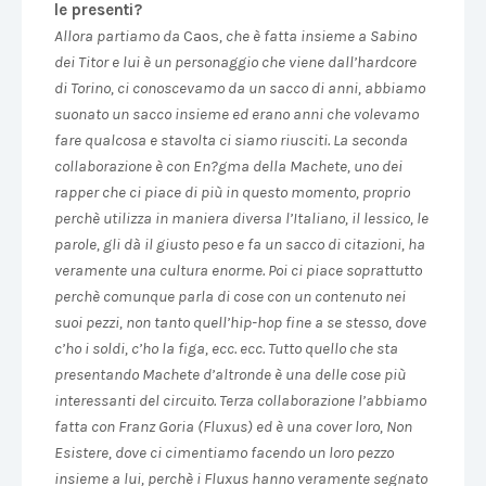
le presenti?
Allora partiamo da
Caos
, che è fatta insieme a Sabino
dei Titor e lui è un personaggio che viene dall’hardcore
di Torino, ci conoscevamo da un sacco di anni, abbiamo
suonato un sacco insieme ed erano anni che volevamo
fare qualcosa e stavolta ci siamo riusciti. La seconda
collaborazione è con En?gma della Machete, uno dei
rapper che ci piace di più in questo momento, proprio
perchè utilizza in maniera diversa l’Italiano, il lessico, le
parole, gli dà il giusto peso e fa un sacco di citazioni, ha
veramente una cultura enorme. Poi ci piace soprattutto
perchè comunque parla di cose con un contenuto nei
suoi pezzi, non tanto quell’hip-hop fine a se stesso, dove
c’ho i soldi, c’ho la figa, ecc. ecc. Tutto quello che sta
presentando Machete d’altronde è una delle cose più
interessanti del circuito. Terza collaborazione l’abbiamo
fatta con Franz Goria (Fluxus) ed è una cover loro, Non
Esistere, dove ci cimentiamo facendo un loro pezzo
insieme a lui, perchè i Fluxus hanno veramente segnato