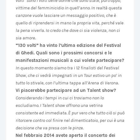
volti” sono i volti delle donne che sono state, purtroppo,
vittime del femminicidio in quell’anno. In realtà questa
canzone vuole lasciare un messaggio positivo, che è
quello di riprendersi in mano la propria vita, perché vale
la pena viverla. Io credo che dove ci sia violenza, non ci
sia amore.
“130 volti” ha vinto l’ultima edizione del Festival
di Ghedi. Quali sono i prossimi concorsi e le
manifestazioni musicali a cui volete partecipare?
In questo momento siamo tra i 12 finalisti del Festival
Show, che ci vedrà impegnati in un Tour estivo un po’ in
tutto lo stivale, con l’ultima tappa all’Arena di Verona.
Vi piacerebbe partecipare ad un Talent show?
Considerando i tempi in cui ci troviamo non lo
escludiamo. I Talent show offrono una vetrina
consistente ed immediata. È pur vero che tutto ciò si può
ritorcere contro col finire nel dimenticatoio, per cui è una
decisione che va presa con le pinze.
Nel febbraio 2014 avete aperto il concerto dei