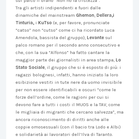
sul palco il brano “Non ho la tristezza”.
Tra gli artisti indipendenti e fuori dalle
dinamiche del mainstream
Ghemon
,
Dellera,i
Tinturia,
i
KuTso
(e, per favore, pronunciate
“catso” non “cutso” come ci ha ricordato Luca
Amendola, bassista del gruppo),
Levante
sul
palco romano per il secondo anno consecutivo e
che, con la sua “Alfonso” ha fatto cantare la
maggior parte dei giornalisti in area stampa,
Lo
Stato Sociale
, il gruppo che si è esposto di più: i
ragazzi bolognesi, infatti, hanno iniziato la loro
esibizione vestiti in tute nere da uomo invisibile
per non essere identificabili e oscuri “come le
forze dell’ordine, come le ragioni per cui si
devono fare a tutti i costi il MUOS e la TAV, come
le migliaia di migranti che cercano salvezza”, ma
ancora riconoscimento di diritti anche alle
coppie omosessuali (con il bacio tra Lodo e Albi)
e solidarietà ai lavoratori dell’Ilva di Taranto.