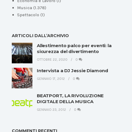
Economia e Lavoro
(1)
Musica
(1.378)
Spettacolo
(1)
ARTICOLI DALL’ARCHIVIO
Allestimento palco per eventi: la
sicurezza del divertimento
OTTOBRE 22, 2020
0
Intervista a DJ Jessie Diamond
GENNAIO 17, 2012
0
BEATPORT, LA RIVOLUZIONE
DIGITALE DELLA MUSICA
GENNAIO 23, 2012
0
COMMENTI RECENTI