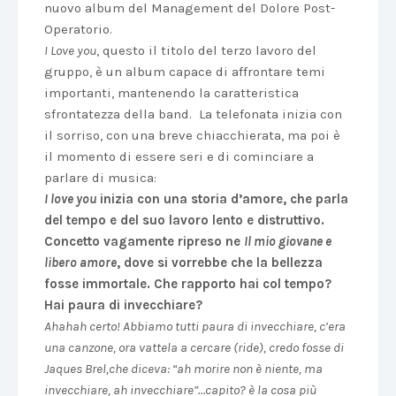
nuovo album del Management del Dolore Post-
Operatorio.
I Love you
, questo il titolo del terzo lavoro del
gruppo, è un album capace di affrontare temi
importanti, mantenendo la caratteristica
sfrontatezza della band. La telefonata inizia con
il sorriso, con una breve chiacchierata, ma poi è
il momento di essere seri e di cominciare a
parlare di musica:
I love you
inizia con una storia d’amore, che parla
del tempo e del suo lavoro lento e distruttivo.
Concetto vagamente ripreso ne
Il mio giovane e
libero amore
, dove si vorrebbe che la bellezza
fosse immortale. Che rapporto hai col tempo?
Hai paura di invecchiare?
Ahahah certo! Abbiamo tutti paura di invecchiare, c’era
una canzone, ora vattela a cercare (ride), credo fosse di
Jaques Brel,che diceva: “ah morire non è niente, ma
invecchiare, ah invecchiare”…capito? è la cosa più