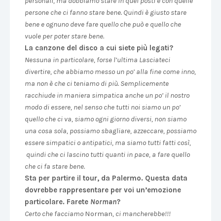
personali, ma dobbiamo stare in quei posti e con quelle
persone che ci fanno stare bene. Quindi è giusto stare
bene e ognuno deve fare quello che può e quello che
vuole per poter stare bene.
La canzone del disco a cui siete più legati?
Nessuna in particolare, forse l’ultima Lasciateci
divertire, che abbiamo messo un po’ alla fine come inno,
ma non è che ci teniamo di più. Semplicemente
racchiude in maniera simpatica anche un po’ il nostro
modo di essere, nel senso che tutti noi siamo un po’
quello che ci va, siamo ogni giorno diversi, non siamo
una cosa sola, possiamo sbagliare, azzeccare, possiamo
essere simpatici o antipatici, ma siamo tutti fatti così,
quindi che ci lascino tutti quanti in pace, a fare quello
che ci fa stare bene.
Sta per partire il tour, da Palermo. Questa data
dovrebbe rappresentare per voi un’emozione
particolare. Farete
Norman
?
Certo che facciamo
Norman
, ci mancherebbe!!!