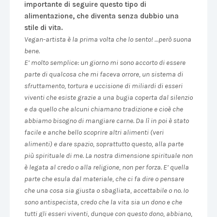
importante di seguire questo tipo di
alimentazione, che diventa senza dubbio una
stile di vita.
Vegan-artista è la prima volta che lo sento! …però suona
bene.
E’ molto semplice: un giorno mi sono accorto di essere
parte di qualcosa che mi faceva orrore, un sistema di
sfruttamento, tortura e uccisione di miliardi di esseri
viventi che esiste grazie a una bugia coperta dal silenzio
e da quello che alcuni chiamano tradizione e cioè che
abbiamo bisogno di mangiare carne. Da lì in poi è stato
facile e anche bello scoprire altri alimenti (veri
alimenti) e dare spazio, soprattutto questo, alla parte
più spirituale di me. La nostra dimensione spirituale non
è legata al credo o alla religione, non per forza. E’ quella
parte che esula dal materiale, che ci fa dire o pensare
che una cosa sia giusta o sbagliata, accettabile o no. Io
sono antispecista, credo che la vita sia un dono e che
tutti gli esseri viventi, dunque con questo dono, abbiano,