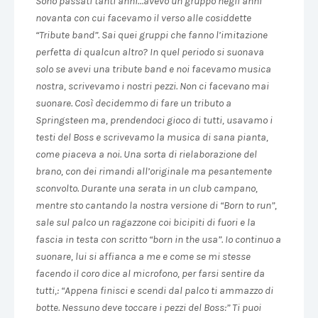
Sono passati tanti anni…avevo un gruppo negli anni
novanta con cui facevamo il verso alle cosiddette
“Tribute band”. Sai quei gruppi che fanno l’imitazione
perfetta di qualcun altro? In quel periodo si suonava
solo se avevi una tribute band e noi facevamo musica
nostra, scrivevamo i nostri pezzi. Non ci facevano mai
suonare. Così decidemmo di fare un tributo a
Springsteen ma, prendendoci gioco di tutti, usavamo i
testi del Boss e scrivevamo la musica di sana pianta,
come piaceva a noi. Una sorta di rielaborazione del
brano, con dei rimandi all’originale ma pesantemente
sconvolto. Durante una serata in un club campano,
mentre sto cantando la nostra versione di “Born to run”,
sale sul palco un ragazzone coi bicipiti di fuori e la
fascia in testa con scritto “born in the usa”. Io continuo a
suonare, lui si affianca a me e come se mi stesse
facendo il coro dice al microfono, per farsi sentire da
tutti,: “Appena finisci e scendi dal palco ti ammazzo di
botte. Nessuno deve toccare i pezzi del Boss:” Ti puoi