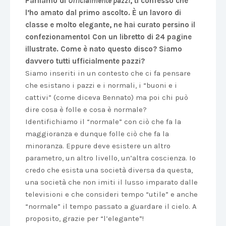
Parliamo di
Ufficialmente pazzi
, ti confesso che
l’ho amato dal primo ascolto. È un lavoro di
classe e molto elegante, ne hai curato persino il
confezionamento! Con un libretto di 24 pagine
illustrate. Come è nato questo disco? Siamo
davvero tutti ufficialmente pazzi?
Siamo inseriti in un contesto che ci fa pensare
che esistano i pazzi e i normali, i “buoni e i
cattivi” (come diceva Bennato) ma poi chi può
dire cosa è folle e cosa è normale?
Identifichiamo il “normale” con ciò che fa la
maggioranza e dunque folle ciò che fa la
minoranza. Eppure deve esistere un altro
parametro, un altro livello, un’altra coscienza. Io
credo che esista una società diversa da questa,
una società che non imiti il lusso imparato dalle
televisioni e che consideri tempo “utile” e anche
“normale” il tempo passato a guardare il cielo. A
proposito, grazie per “l’elegante”!