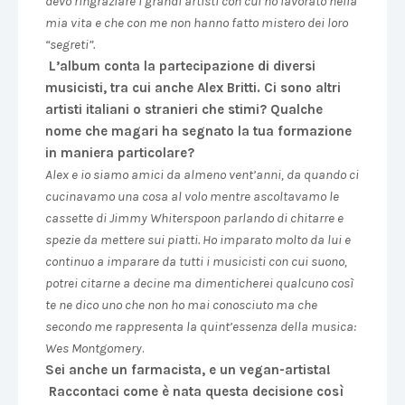
devo ringraziare i grandi artisti con cui ho lavorato nella
mia vita e che con me non hanno fatto mistero dei loro
“segreti”.
L’album conta la partecipazione di diversi
musicisti, tra cui anche Alex Britti. Ci sono altri
artisti italiani o stranieri che stimi? Qualche
nome che magari ha segnato la tua formazione
in maniera particolare?
Alex e io siamo amici da almeno vent’anni, da quando ci
cucinavamo una cosa al volo mentre ascoltavamo le
cassette di Jimmy Whiterspoon parlando di chitarre e
spezie da mettere sui piatti. Ho imparato molto da lui e
continuo a imparare da tutti i musicisti con cui suono,
potrei citarne a decine ma dimenticherei qualcuno così
te ne dico uno che non ho mai conosciuto ma che
secondo me rappresenta la quint’essenza della musica:
Wes Montgomery
.
Sei anche un farmacista, e un vegan-artista!
Raccontaci come è nata questa decisione così