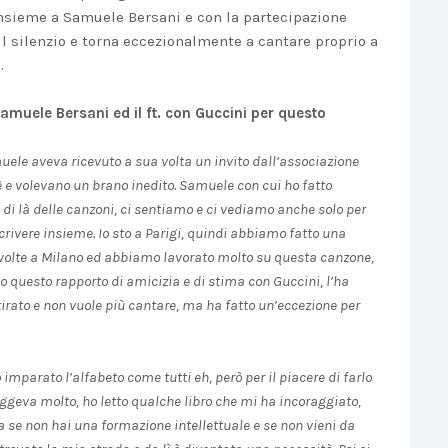
nsieme a Samuele Bersani e con la partecipazione
l silenzio e torna eccezionalmente a cantare proprio a
.
amuele Bersani ed il ft. con Guccini per questo
muele aveva ricevuto a sua volta un invito dall’associazione
hè e volevano un brano inedito. Samuele con cui ho fatto
di là delle canzoni, ci sentiamo e ci vediamo anche solo per
rivere insieme. Io sto a Parigi, quindi abbiamo fatto una
 volte a Milano ed abbiamo lavorato molto su questa canzone,
o questo rapporto di amicizia e di stima con Guccini, l’ha
ritirato e non vuole più cantare, ma ha fatto un’eccezione per
 imparato l’alfabeto come tutti eh, però per il piacere di farlo
eggeva molto, ho letto qualche libro che mi ha incoraggiato,
a se non hai una formazione intellettuale e se non vieni da