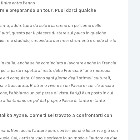
inire entro l’anno.
bum e preparando un tour. Puoi darci qualche
sima, addirittura da solo e saranno un po’ come delle
ltri, questo per il piacere di stare sul palco in qualche
nel mio studiolo, circondato dai miei strumenti e credo che lo
in Italia, anche se ho cominciato a lavorare anche in Francia
 po’ a parte rispetto al resto della Francia. E’ una metropoli
e e ti conquista. Ci sono ogni giorno degli stimoli culturali,
a e trascurata. E’ strano vivere in un Paese in cui c’è ancora
che, l’abbiamo un po’ persa di vista. Parigi è un posto in cui
 si allontanano un po’ dal proprio Paese di tanto in tanto,
Malika Ayane. Come ti sei trovato a confrontarti con
iare. Non faccio l’autore puro con lei, perchè lei arriva già con
vuole. Sai, l’artista vuole scrivere in un modo e l’autore ha due