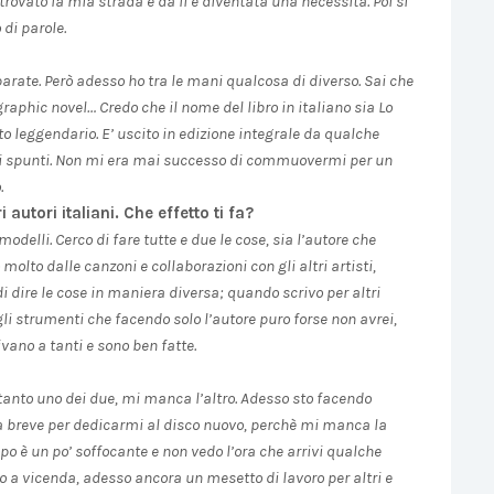
trovato la mia strada e da lì è diventata una necessità. Poi si
 di parole.
ate. Però adesso ho tra le mani qualcosa di diverso. Sai che
graphic novel… Credo che il nome del libro in italiano sia Lo
to leggendario. E’ uscito in edizione integrale da qualche
di spunti. Non mi era mai successo di commuovermi per un
.
autori italiani. Che effetto ti fa?
odelli. Cerco di fare tutte e due le cose, sia l’autore che
olto dalle canzoni e collaborazioni con gli altri artisti,
i dire le cose in maniera diversa; quando scrivo per altri
li strumenti che facendo solo l’autore puro forse non avrei,
vano a tanti e sono ben fatte.
anto uno dei due, mi manca l’altro. Adesso sto facendo
a breve per dedicarmi al disco nuovo, perchè mi manca la
po è un po’ soffocante e non vedo l’ora che arrivi qualche
no a vicenda, adesso ancora un mesetto di lavoro per altri e