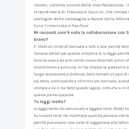
conosci,
colonna sonora della manifestazione,
i
straordinaria di Francesco Guccini, che rompe i
sostegno della campagna a favore della lettura
Ecco l’intervista a Pacifico!
Mi racconti com’è nata la collaborazione con S
brano?
E’ stato un invito di Samuele a tutti e due, perchè Sa
italiana editori per questa iniziativa di Io leggo perc
diverse cose e da anni ormai siamo diventati amici al 
divertimento e amicizia, mi ha chiesto se potevamo sc
lunga lavorazione a distanza. Sono tornato un paio di
sul testo, continuando a rifinirlo e poi Samuele, avend
invitato e lui ci ha fatto questo regalo, visto che si è 
questa partecipazione.
Tu leggi molto?
Io leggo tanto. Ho cominciato a leggere tardi. (Ride) Ho
ho iniziato tardi. Ho incontrato qualche persona che l
perchè può esserci una sorta di soggezione alla lettur