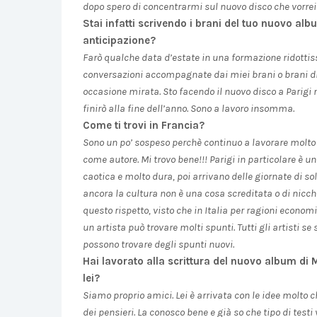
dopo spero di concentrarmi sul nuovo disco che vorrei f
Stai infatti scrivendo i brani del tuo nuovo al
anticipazione?
Farò qualche data d’estate in una formazione ridottis
conversazioni accompagnate dai miei brani o brani di a
occasione mirata. Sto facendo il nuovo disco a Parigi 
finirò alla fine dell’anno. Sono a lavoro insomma.
Come ti trovi in Francia?
Sono un po’ sospeso perchè continuo a lavorare molto 
come autore. Mi trovo bene!!! Parigi in particolare è un
caotica e molto dura, poi arrivano delle giornate di sol
ancora la cultura non è una cosa screditata o di nicchi
questo rispetto, visto che in Italia per ragioni economi
un artista può trovare molti spunti. Tutti gli artisti se
possono trovare degli spunti nuovi.
Hai lavorato alla scrittura del nuovo album di 
lei?
Siamo proprio amici. Lei è arrivata con le idee molto ch
dei pensieri. La conosco bene e già so che tipo di testi 