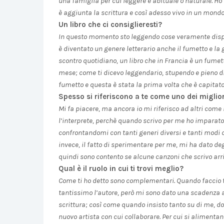
una famiglia per cui leggere è abituale o naturale. Ho 
è aggiunta la scrittura e così adesso vivo in un mondo
Un libro che ci consiglieresti?
In questo momento sto leggendo cose veramente dispar
è diventato un genere letterario anche il fumetto e la 
scontro quotidiano, un libro che in Francia è un fumet
mese; come ti dicevo leggendario, stupendo e pieno 
fumetto e questa è stata la prima volta che è capitato
Spesso si riferiscono a te come uno dei migliori 
Mi fa piacere, ma ancora io mi riferisco ad altri come m
l’interprete, perchè quando scrivo per me ho imparato m
confrontandomi con tanti generi diversi e tanti modi d
invece, il fatto di sperimentare per me, mi ha dato deg
quindi sono contento se alcune canzoni che scrivo arri
Qual è il ruolo in cui ti trovi meglio?
Come ti ho detto sono complementari. Quando faccio t
tantissimo l’autore, però mi sono dato una scadenza 
scrittura; così come quando insisto tanto su di me, do
nuovo artista con cui collaborare. Per cui si alimenta