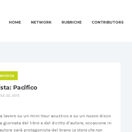
HOME
NETWORK
RUBRICHE
CONTRIBUTORS
MUSICA
ista: Pacifico
ILE 22, 2015
 a lavoro su un mini-tour acustico e su un nuovo disco
 la giornata del libro e del diritto d’autore, occasione in
ntautore sarà protagonista del brano
Le storie che non