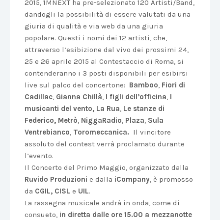
2015, 1MNEXT ha pre-selezionato 120 Artisti/Band,
dandogli la possibilità di essere valutati da una
giuria di qualità e via web da una giuria
popolare. Questi i nomi dei 12 artisti, che,
attraverso l’esibizione dal vivo dei prossimi 24,
25 e 26 aprile 2015 al Contestaccio di Roma, si
contenderanno i 3 posti disponibili per esibirsi
live sul palco del concertone:
Bamboo
,
Fiori di
Cadillac
,
Gianna Chillà
,
I figli dell’officina
,
I
musicanti del vento, La Rua
,
Le stanze di
Federico, Metrò
,
NiggaRadio
,
Plaza
,
Sula
Ventrebianco
,
Toromeccanica.
Il vincitore
assoluto del contest verrà proclamato durante
l’evento.
Il Concerto del Primo Maggio, organizzato dalla
Ruvido Produzioni
e dalla
iCompany
, è promosso
da
CGIL, CISL
e
UIL
.
La rassegna musicale andrà in onda, come di
consueto,
in diretta dalle ore 15.00 a mezzanotte