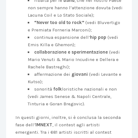
ribalta per le
band
, che nel nostro Paese
non sempre hanno l’attenzione dovuta (vedi
Lacuna Coil e Lo Stato Sociale);
“Never too old to rock”
(vedi Bluvertigo
e Premiata Forneria Marconi);
continua espansione dell’
hip pop
(vedi
Emis Killa e Ghemon);
collaborazione e sperimentazione
(vedi
Mario Venuti & Mario Incudine e Dellera e
Rachele Bastreghi);
affermazione dei
giovani
(vedi Levante e
Kutso);
sonorità
folk
loristiche nazionali e non
(vedi James Senese & Napoli Centrale,
Tinturia e Goran Bregovic).
In questi giorni, inoltre, si è conclusa la seconda
fase dell’
1MNEXT
, il contest agli artisti
emergenti. Tra i 681 artisti iscritti al contest