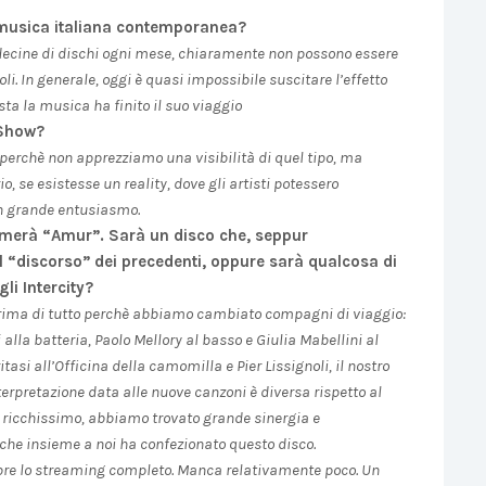
a musica italiana contemporanea?
decine di dischi ogni mese, chiaramente non possono essere
oli. In generale, oggi è quasi impossibile suscitare l’effetto
ta la musica ha finito il suo viaggio
 Show?
 perchè non apprezziamo una visibilità di quel tipo, ma
se esistesse un reality, dove gli artisti potessero
n grande entusiasmo.
amerà “Amur”. Sarà un disco che, seppur
l “discorso” dei precedenti, oppure sarà qualcosa di
li Intercity?
 Prima di tutto perchè abbiamo cambiato compagni di viaggio:
 alla batteria, Paolo Mellory al basso e Giulia Mabellini al
asi all’Officina della camomilla e Pier Lissignoli, il nostro
nterpretazione data alle nuove canzoni è diversa rispetto al
isco ricchissimo, abbiamo trovato grande sinergia e
 che insieme a noi ha confezionato questo disco.
embre lo streaming completo. Manca relativamente poco. Un