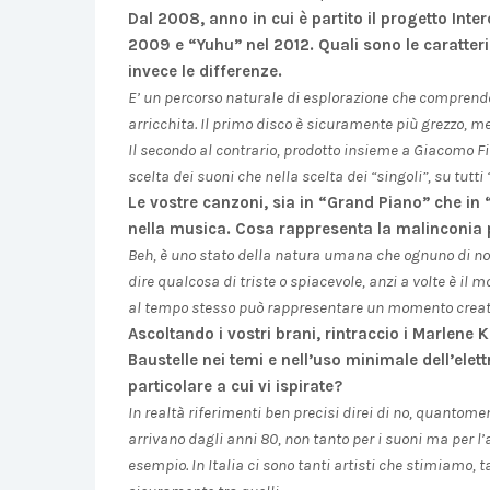
Dal 2008, anno in cui è partito il progetto Inte
2009 e “Yuhu” nel 2012. Quali sono le caratter
invece le differenze.
E’ un percorso naturale di esplorazione che comprende 
arricchita. Il primo disco è sicuramente più grezzo, m
Il secondo al contrario, prodotto insieme a Giacomo F
scelta dei suoni che nella scelta dei “singoli”, su tutt
Le vostre canzoni, sia in “Grand Piano” che in “
nella musica. Cosa rappresenta la malinconia 
Beh, è uno stato della natura umana che ognuno di noi
dire qualcosa di triste o spiacevole, anzi a volte è il
al tempo stesso può rappresentare un momento creati
Ascoltando i vostri brani, rintraccio i Marlene 
Baustelle nei temi e nell’uso minimale dell’elet
particolare a cui vi ispirate?
In realtà riferimenti ben precisi direi di no, quantome
arrivano dagli anni 80, non tanto per i suoni ma per l
esempio. In Italia ci sono tanti artisti che stimiamo, t