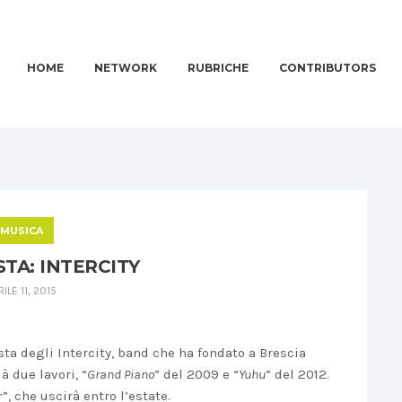
HOME
NETWORK
RUBRICHE
CONTRIBUTORS
MUSICA
STA: INTERCITY
RILE 11, 2015
ta degli Intercity, band che ha fondato a Brescia
à due lavori, “
Grand Piano
” del 2009 e “
Yuhu
” del 2012.
, che uscirà entro l’estate.