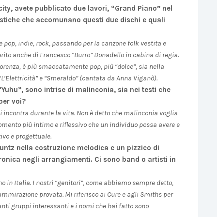
rcity, avete pubblicato due lavori, “Grand Piano” nel
istiche che accomunano questi due dischi e quali
pop, indie, rock, passando per la canzone folk vestita e
erito anche di Francesco “Burro” Donadello in cabina di regia.
iorenza, è più smaccatamente pop, più “dolce”, sia nella
i “L’Elettricità” e “Smeraldo” (cantata da Anna Viganò).
Yuhu”, sono intrise di malinconia, sia nei testi che
per voi?
 incontra durante la vita. Non è detto che malinconia voglia
 momento più intimo e riflessivo che un individuo possa avere e
vo e progettuale.
Kuntz nella costruzione melodica e un pizzico di
tronica negli arrangiamenti. Ci sono band o artisti in
no in Italia. I nostri “genitori”, come abbiamo sempre detto,
’ammirazione provata. Mi riferisco ai Cure e agli Smiths per
anti gruppi interessanti e i nomi che hai fatto sono