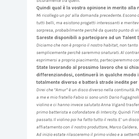
sicuramente tra quelli.
Quindi qual è la vostra opinione in merito all
Mi ricollego un po’ alla domanda precedente. Escono 
tutti belli, ma esistono progetti interessanti e meritev
sorpresa, probabilmente perchè da questo punto di vis
Sareste disponibili a partecipare ad un Talent
Diciamo che non è proprio il nostro habitat, non tanto
semplicemente perchè saremmo snaturati. Al contrario, 
esprimersi a proprio piacimento, parteciperemmo co
State lavorando al prossimo lavoro che si chi
differenziandosi, continuerà in qualche modo i
totalmente diverso e batterà strade inedite per g
Direi che “Amur” è un disco diverso nella continuità.
a me e mio fratello Fabio si sono uniti Dario Fugagnoli
violino e ci hanno invece salutato Anna Viganò trasferit
primo batterista e cofondatore di Intercity. Quindi l’i
passato. Il violino poi ha fatto tutto il resto. E’ un d
affiatamento con il nostro produttore, Marco Caldera,
Ad inizio estate rilasceremo il primo video e a sett