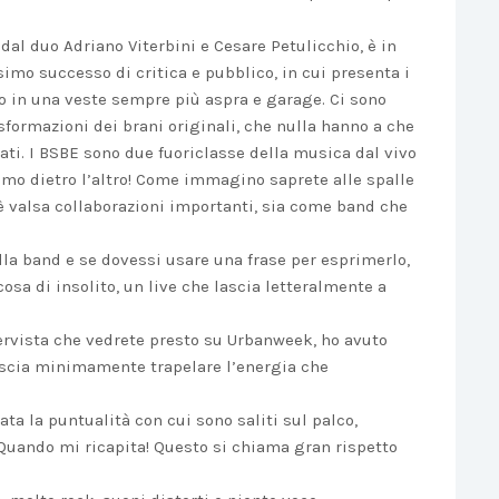
 dal duo Adriano Viterbini e Cesare Petulicchio, è in
imo successo di critica e pubblico, in cui presenta i
ato in una veste sempre più aspra e garage. Ci sono
sformazioni dei brani originali, che nulla hanno a che
ati. I BSBE sono due fuoriclasse della musica dal vivo
smo dietro l’altro! Come immagino saprete alle spalle
è valsa collaborazioni importanti, sia come band che
lla band e se dovessi usare una frase per esprimerlo,
osa di insolito, un live che lascia letteralmente a
tervista che vedrete presto su Urbanweek, ho avuto
ascia minimamente trapelare l’energia che
ta la puntualità con cui sono saliti sul palco,
Quando mi ricapita! Questo si chiama gran rispetto