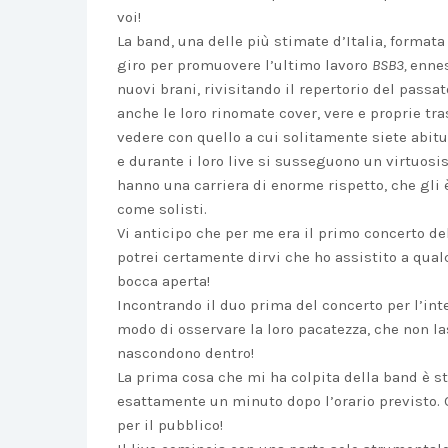
voi!
La band, una delle più stimate d’Italia, formata
giro per promuovere l’ultimo lavoro
BSB3,
ennes
nuovi brani, rivisitando il repertorio del pass
anche le loro rinomate cover, vere e proprie tra
vedere con quello a cui solitamente siete abitu
e durante i loro live si susseguono un virtuosi
hanno una carriera di enorme rispetto, che gli 
come solisti.
Vi anticipo che per me era il primo concerto de
potrei certamente dirvi che ho assistito a qualc
bocca aperta!
Incontrando il duo prima del concerto per l’in
modo di osservare la loro pacatezza, che non l
nascondono dentro!
La prima cosa che mi ha colpita della band è sta
esattamente un minuto dopo l’orario previsto. 
per il pubblico!