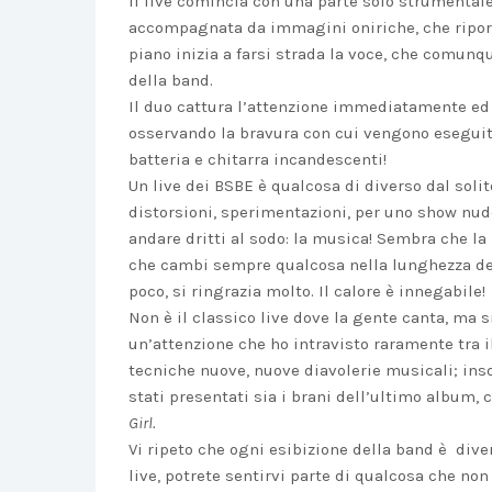
Il live comincia con una parte solo strumentale,
accompagnata da immagini oniriche, che riport
piano inizia a farsi strada la voce, che comunq
della band.
Il duo cattura l’attenzione immediatamente ed 
osservando la bravura con cui vengono eseguite
batteria e chitarra incandescenti!
Un live dei BSBE è qualcosa di diverso dal solit
distorsioni, sperimentazioni, per uno show nudo
andare dritti al sodo: la musica! Sembra che la
che cambi sempre qualcosa nella lunghezza dei 
poco, si ringrazia molto. Il calore è innegabile!
Non è il classico live dove la gente canta, ma
un’attenzione che ho intravisto raramente tra il
tecniche nuove, nuove diavolerie musicali; in
stati presentati sia i brani dell’ultimo album,
Girl.
Vi ripeto che ogni esibizione della band è dive
live, potrete sentirvi parte di qualcosa che non