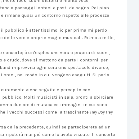
 molto rock, suoni distorti e niente voce,
ano a paesaggi lontani e posti da sogno. Poi pian
ue rimane quasi un contorno rispetto alle prodezze
il pubblico è attentissimo, io per prima mi perdo
 delle vere e proprie magie musicali. Ritmo a mille,
o concerto; è un’esplosione vera e propria di suoni,
 e crudo, dove si mettono da parte i contorni, per
 band improvvisi ogni sera uno spettacolo diverso,
brani, nel modo in cui vengono eseguiti. Si parla
 sicuramente viene seguito e percepito con
 pubblico. Molti musicisti in sala, pronti a sbirciare
somma due ore di musica ed immagini in cui sono
 che i vecchi successi come la trascinante
Hey Boy Hey
rsa dalla precedente, quindi se parteciperete ad un
 si ripeterà mai più come lo avete vissuto. Il concerto