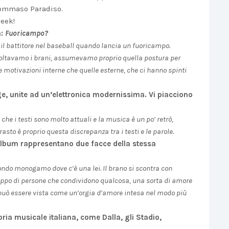
Tommaso Paradiso.
week!
m:
Fuoricampo?
il battitore nel baseball quando lancia un fuoricampo.
coltavamo i brani, assumevamo proprio quella postura per
 motivazioni interne che quelle esterne, che ci hanno spinti
e, unite ad un’elettronica modernissima. Vi piacciono
 che i testi sono molto attuali e la musica è un po’ retrò,
asto è proprio questa discrepanza tra i testi e le parole.
l’album rappresentano due facce della stessa
mondo monogamo dove c’è una lei. Il brano si scontra con
uppo di persone che condividono qualcosa, una sorta di amore
à può essere vista come un’orgia d’amore intesa nel modo più
ria musicale italiana, come Dalla, gli Stadio,