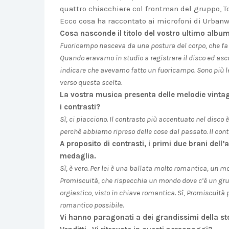
quattro chiacchiere col frontman del gruppo, 
Ecco cosa ha raccontato ai microfoni di Urban
Cosa nasconde il titolo del vostro ultimo albu
Fuoricampo nasceva da una postura del corpo, che fa 
Quando eravamo in studio a registrare il disco ed as
indicare che avevamo fatto un fuoricampo. Sono più le
verso questa scelta.
La vostra musica presenta delle melodie vintag
i contrasti?
Sì, ci piacciono. Il contrasto più accentuato nel disco è
perchè abbiamo ripreso delle cose dal passato. Il contr
A proposito di contrasti, i primi due brani del
medaglia.
Sì, è vero. Per lei è una ballata molto romantica, un 
Promiscuità, che rispecchia un mondo dove c’è un gr
orgiastico, visto in chiave romantica. Sì, Promiscuit
romantico possibile.
Vi hanno paragonati a dei grandissimi della sto