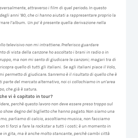
ersalmente, attraverso i film di quel periodo. In questo
egli anni ’80, che ci hanno aiutati a rappresentare proprio la
nare l’album. Un po’ è presente quella derivazione nella
lo televisivo non mi intrattiene. Preferisco guardare
o di vista della canzone ho ascoltato i brani in radio o in
gruppo, ma non mi sento di giudicare le canzoni; magari tra di
opra quello di tutti gli italiani. Se agli italiani piace il Volo,
 permetto di giudicare. Sanremo è il risultato di quello che è
parte del mercato alternativo, noi ci collochiamo in un’area
po, che già è satura.
he vi è capitato in tour?
ere, perchè questo lavoro non deve essere preso troppo sul
 uno show degno del biglietto che hanno pagato. Non siamo una
tiamo, parliamo di calcio, ascoltiamo musica, non facciamo
n ti forzi a fare la rockstar a tutti i costi; è un momento in
re in gita, ma è anche molto stancante, perchè cambi città