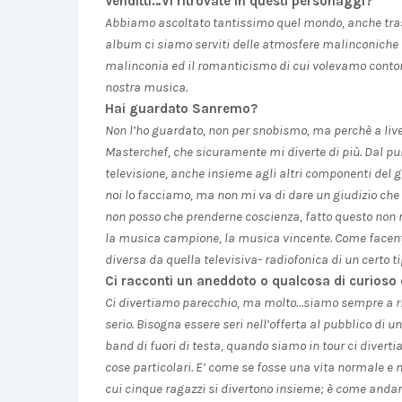
Venditti…Vi ritrovate in questi personaggi?
Abbiamo ascoltato tantissimo quel mondo, anche trasv
album ci siamo serviti delle atmosfere malinconiche d
malinconia ed il romanticismo di cui volevamo contor
nostra musica.
Hai guardato Sanremo?
Non l’ho guardato, non per snobismo, ma perchè a livel
Masterchef, che sicuramente mi diverte di più. Dal punt
televisione, anche insieme agli altri componenti del 
noi lo facciamo, ma non mi va di dare un giudizio che ric
non posso che prenderne coscienza, fatto questo non mi
la musica campione, la musica vincente. Come facenti 
diversa da quella televisiva- radiofonica di un certo ti
Ci racconti un aneddoto o qualcosa di curioso c
Ci divertiamo parecchio, ma molto…siamo sempre a rid
serio. Bisogna essere seri nell’offerta al pubblico di
band di fuori di testa, quando siamo in tour ci diver
cose particolari. E’ come se fosse una vita normale e no
cui cinque ragazzi si divertono insieme; è come anda