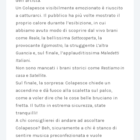
dell’artista.
Un Colapesce visibilmente emozionato è riuscito
a catturarci. Il pubblico ha più volte mostrato il
proprio calore durante l’esibizione, in cui
abbiamo avuto modo di scoprire dal vivo brani
come
Reale,
la bellissima
Sottocoperta,
la
provocante
Egomostro,
la struggente
L’altra
Guancia
e, sul finale, l’applauditissima
Maledetti
Italiani.
Non sono mancati i brani storici come
Restiamo in
casa
e
Satellite.
Sul finale, la sorpresa: Colapesce chiede un
accendino e dà fuoco alla scaletta sul palco,
come a voler dire che le cose belle bruciano in
fretta. Il tutto in estrema sicurezza, state
tranquilli!
A chi consiglierei di andare ad ascoltare
Colapesce? Beh, sicuramente a chi è stanco di
sentire musica preconfezionata e vuole