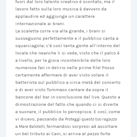
fuori dal loro talento creativo è scontato, ma il
lavoro fatto sulla loro musica è davvero da
applaudire ed aggiunge un carattere
internazionale ai brani.
La scaletta corre via alla grande, i brani si
susseguono perfettamente e il pubblico canta a
squarciagola; c’è così tanta gente all’interno del
locale che neanche li si vede, visto che il palco è
a livello, per la gioia incontenibile delle loro
numerose fan in delirio nelle prime file! Posso
certamente affermare di aver visto volare il
batterista sul pubblico a circa metà del concerto
e di aver visto Tommaso cantare da sopra il
bancone del bar in conclusione del live. Questo a
dimostrazione del fatto che quando ci si diverte
a suonare, il pubblico lo percepisce. E così, come
vi dicevo, passando da
Proteggi questo tuo ragazzo
a
Mare Balotelli,
fermandosi sorpresi ad ascoltare
un bel tributo ai Cani, si arriva al pezzo forte