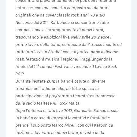
concentrano prevalentemente nei pub dell’hinterland
catanese, con una scaletta composta sia da brani
originali che da cover classic rock anni ’70 e ’80.
Nel corso del 2011 i Karbonica si concentrano sulla
composizione e l’arrangiamento di nuovi brani,
trascurando le esibizioni live. Nell’Aprile 2012 esce il
primo lavoro della band, composto da 7 tracce inedite ed
intitolato “Live in Studio” con cui partecipano a diverse
manifestazioni musicali regionali, raggiungendo la
finale del 14° Lennon Festival e vincendo il Lavica Rock
2012.
Durante l’estate 2012 la band è ospite di diverse
trasmissioni radiofoniche, su tutte spicca la
partecipazione al programma Heatstokes trasmesso
dalla radio Maltese All Rock Malta.
Dopo l’intensa estate live 2012, Giancarlo Sancio lascia
la band a causa di impegni lavorativi e familiari e
prende il suo posto Marco Miceli, con cui i Karbonica
iniziano a lavorare su nuovi brani, in vista della