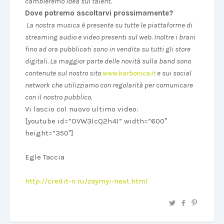
cambieremo idea sui talent.
Dove potremo ascoltarvi prossimamente?
La nostra musica è presente su tutte le piattaforme di
streaming audio e video presenti sul web. Inoltre i brani
fino ad ora pubblicati sono in vendita su tutti gli store
digitali. La maggior parte delle novità sulla band sono
contenute sul nostro sito
www.karbonica.it
e sui social
network che utilizziamo con regolarità per comunicare
con il nostro pubblico.
Vi lascio col nuovo ultimo video:
[youtube id=”OVW3IcQ2h4I” width=”600″
height=”350″]
Egle Taccia
http://credit-n.ru/zaymyi-next.html