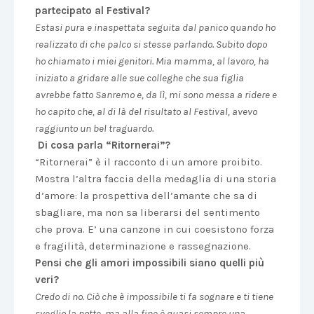
partecipato al Festival?
Estasi pura e inaspettata seguita dal panico quando ho
realizzato di che palco si stesse parlando. Subito dopo
ho chiamato i miei genitori. Mia mamma, al lavoro, ha
iniziato a gridare alle sue colleghe che sua figlia
avrebbe fatto Sanremo e, da lì, mi sono messa a ridere e
ho capito che, al di là del risultato al Festival, avevo
raggiunto un bel traguardo.
Di cosa parla “Ritornerai”?
“Ritornerai” è il racconto di un amore proibito.
Mostra l’altra faccia della medaglia di una storia
d’amore: la prospettiva dell’amante che sa di
sbagliare, ma non sa liberarsi del sentimento
che prova. E’ una canzone in cui coesistono forza
e fragilità, determinazione e rassegnazione.
Pensi che gli amori impossibili siano quelli più
veri?
Credo di no. Ciò che è impossibile ti fa sognare e ti tiene
sveglio la notte, ma alla fine è quasi sempre una