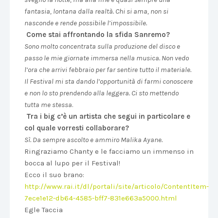
fantasia, lontana dalla realtà. Chi si ama, non si
nasconde e rende possibile l’impossibile.
Come stai affrontando la sfida Sanremo?
Sono molto concentrata sulla produzione del disco e
passo le mie giornate immersa nella musica. Non vedo
l’ora che arrivi febbraio per far sentire tutto il materiale.
Il Festival mi sta dando l’opportunità di farmi conoscere
e non lo sto prendendo alla leggera. Ci sto mettendo
tutta me stessa
.
Tra i big c’è un artista che segui in particolare e
col quale vorresti collaborare?
Sì. Da sempre ascolto e ammiro Malika Ayane.
Ringraziamo Chanty e le facciamo un immenso in
bocca al lupo per il Festival!
Ecco il suo brano:
http://www.rai.it/dl/portali/site/articolo/ContentItem-
7ece1e12-db64-4585-bff7-831e663a5000.html
Egle Taccia