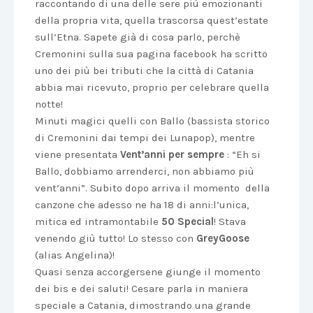
raccontando di una delle sere più emozionanti
della propria vita, quella trascorsa quest’estate
sull’Etna. Sapete già di cosa parlo, perchè
Cremonini sulla sua pagina facebook ha scritto
uno dei più bei tributi che la città di Catania
abbia mai ricevuto, proprio per celebrare quella
notte!
Minuti magici quelli con Ballo (bassista storico
di Cremonini dai tempi dei Lunapop), mentre
viene presentata
Vent’anni per sempre
: “Eh si
Ballo, dobbiamo arrenderci, non abbiamo più
vent’anni”. Subito dopo arriva il momento della
canzone che adesso ne ha 18 di anni:l’unica,
mitica ed intramontabile
50 Special
! Stava
venendo giù tutto! Lo stesso con
GreyGoose
(alias Angelina)!
Quasi senza accorgersene giunge il momento
dei bis e dei saluti! Cesare parla in maniera
speciale a Catania, dimostrando una grande