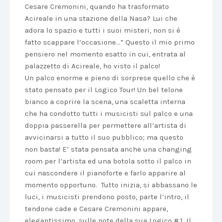
Cesare Cremonini, quando ha trasformato
Acireale in una stazione della Nasa? Lui che
adora lo spazio e tutti i suoi misteri, non si è
fatto scappare l’occasione…” Questo il mio primo
pensiero nel momento esatto in cui, entrata al
palazzetto di Acireale, ho visto il palco!
Un palco enorme e pieno di sorprese quello che è
stato pensato per il Logico Tour! Un bel telone
bianco a coprire la scena, una scaletta interna
che ha condotto tutti i musicisti sul palco e una
doppia passerella per permettere all’artista di
avvicinarsi a tutto il suo pubblico; ma questo
non basta! E’ stata pensata anche una changing
room per l’artista ed una botola sotto il palco in
cui nascondere il pianoforte e farlo apparire al
momento opportuno. Tutto inizia, si abbassano le
luci, i musicisti prendono posto, parte l’intro, il
tendone cade e Cesare Cremonini appare,
elegantissimo, sulle note della sua Logico # 1. Il