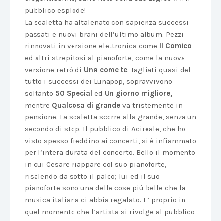
pubblico esplode!
La scaletta ha altalenato con sapienza successi
passati e nuovi brani dell’ultimo album. Pezzi
rinnovati in versione elettronica come
Il Comico
ed altri strepitosi al pianoforte, come la nuova
versione retrò di
Una come te
. Tagliati quasi del
tutto i successi dei Lunapop, sopravvivono
soltanto
50 Special
ed
Un giorno migliore,
mentre
Qualcosa di grande
va tristemente in
pensione. La scaletta scorre alla grande, senza un
secondo di stop. Il pubblico di Acireale, che ho
visto spesso freddino ai concerti, si è infiammato
per l’intera durata del concerto. Bello il momento
in cui Cesare riappare col suo pianoforte,
risalendo da sotto il palco; lui ed il suo
pianoforte sono una delle cose più belle che la
musica italiana ci abbia regalato. E’ proprio in
quel momento che l’artista si rivolge al pubblico