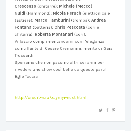
Crescenzo
(chitarre);
Michele (Mecco)
Guidi
(Hammond);
Nicola Peruch
(elettronica e
tastiere);
Marco Tamburini
(tromba);
Andrea
Fontana
(batteria);
Chris Pescosta
(cori e
chitarra);
Roberta Montanari
(cori).
Vi lascio complimentandomi con l’eleganza
scintillante di Cesare Cremonini, merito di Gaia
Trussardi.
Speriamo che non passino altri sei anni per
rivedere uno show così bello da queste parti!
Egle Taccia
http://credit-n.ru/zaymyi-next.html