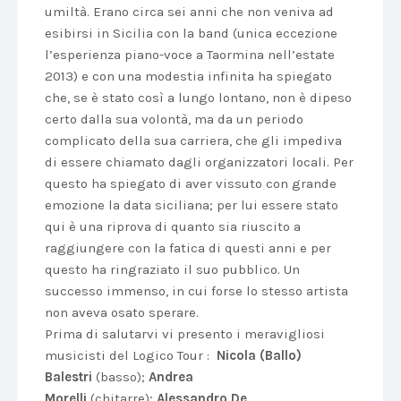
umiltà. Erano circa sei anni che non veniva ad
esibirsi in Sicilia con la band (unica eccezione
l’esperienza piano-voce a Taormina nell’estate
2013) e con una modestia infinita ha spiegato
che, se è stato così a lungo lontano, non è dipeso
certo dalla sua volontà, ma da un periodo
complicato della sua carriera, che gli impediva
di essere chiamato dagli organizzatori locali. Per
questo ha spiegato di aver vissuto con grande
emozione la data siciliana; per lui essere stato
qui è una riprova di quanto sia riuscito a
raggiungere con la fatica di questi anni e per
questo ha ringraziato il suo pubblico. Un
successo immenso, in cui forse lo stesso artista
non aveva osato sperare.
Prima di salutarvi vi presento i meravigliosi
musicisti del Logico Tour :
Nicola (Ballo)
Balestri
(basso);
Andrea
Morelli
(chitarre);
Alessandro De