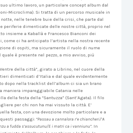
l suo ultimo lavoro, un particolare concept album dal
uoni-Microclima). Si tratta di un percorso musicale in
notte, nelle tenebre buie della crisi, che parte dal
le periferie dimenticate delle nostre città, proprio nel
tto insieme a Kaballà e Francesco Bianconi dei
, come ci ha anticipato l’artista nella nostra recente
azione di ospiti, ma sicuramente il ruolo di nume
il quale è presente nel pezzo, a mio avviso, più
Ventre della città”, girato a Librino, nel cuore della
rtieri dimenticati d’Italia e dal quale evidentemente
ito dopo nella tracklist dell’album ci sia un brano
na maniera impareggiabile Catania nelle
la della festa della “Santuzza” (Sant’Agata). Il filo
gliere per chi non ha mai vissuto la città. E’
uella festa, con una devozione molto particolare e a
n questi passaggi:
“Passau a cannalora r’e chiancheri/‘A
nzu a fudda s’assucutunu/E i matri ca i vanniunu”
. In