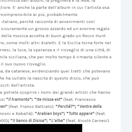
ntimista dell’album, la preghiera e la fede, la
iore. E’ anche la parte dell’album in cui l’artista osa
incomprensibile ai più, probabilmente
 italiano, perchè racconta di avvenimenti così
, è sicuramente un grosso azzardo ed un enorme regalo
to della musica accetta di buon grado un Rocco Hunt
, come molti altri dialetti. E la Sicilia torna forte nel
esi, la luce, la speranza e il risveglio di una città, di
ile siciliana, che per molto tempo è rimasta silente e
il suo nuovo risveglio.
na, da catanese, evidenziando quei tratti che potevano
e ha cullato la nascita di questo disco, che può
citi dell’artista.
le potrete scoprire i nomi dei grandi artisti che hanno
so
: “
Il tramonto
”; “
Ite missa est
”
(feat. Francesco
ven
”
(feat. Franco Battiato);
“
Perché?
”; “
Ventre della
anconi e Kaballà);
“
Arabian boys
”; “
Tutto appare
”
(feat.
900)
; “
Il banco di Disisa
”; “
L’alba
”
(feat. Nicolò Carnesi).