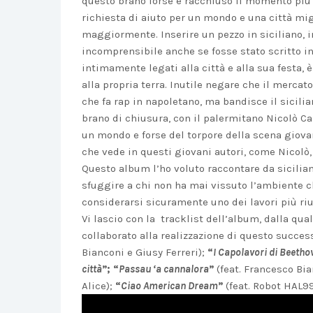
questo brano forse è racchiuso il momento più i
richiesta di aiuto per un mondo e una città migl
maggiormente. Inserire un pezzo in siciliano, 
incomprensibile anche se fosse stato scritto in
intimamente legati alla città e alla sua festa
alla propria terra. Inutile negare che il merca
che fa rap in napoletano, ma bandisce il siciliano
brano di chiusura, con il palermitano Nicolò Carn
un mondo e forse del torpore della scena giovan
che vede in questi giovani autori, come Nicolò, 
Questo album l’ho voluto raccontare da sicilia
sfuggire a chi non ha mai vissuto l’ambiente ch
considerarsi sicuramente uno dei lavori più rius
Vi lascio con la tracklist dell’album, dalla qua
collaborato alla realizzazione di questo succes
Bianconi e Giusy Ferreri);
“
I Capolavori di Beetho
città
”; “
Passau ‘a cannalora
”
(feat. Francesco Bi
Alice);
“
Ciao American Dream
”
(feat. Robot HAL9