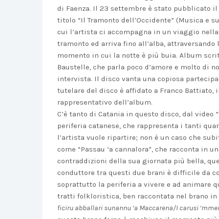
di Faenza. Il 23 settembre è stato pubblicato i
titolo “Il Tramonto dell’Occidente” (Musica e s
cui l’artista ci accompagna in un viaggio nella 
tramonto ed arriva fino all’alba, attraversando 
momento in cui la notte è più buia. Album scri
Baustelle, che parla poco d’amore e molto di noi
intervista. Il disco vanta una copiosa partecip
tutelare del disco è affidato a Franco Battiato, 
rappresentativo dell’album.
C’è tanto di Catania in questo disco, dal video “
periferia catanese, che rappresenta i tanti qua
l’artista vuole ripartire; non è un caso che sub
come “Passau ‘a cannalora”, che racconta in u
contraddizioni della sua giornata più bella, quel
conduttore tra questi due brani è difficile da co
soprattutto la periferia a vivere e ad animare q
tratti folkloristica, ben raccontata nel brano i
ficiru abballari sunannu ‘a Maccarena/I carusi ‘mme