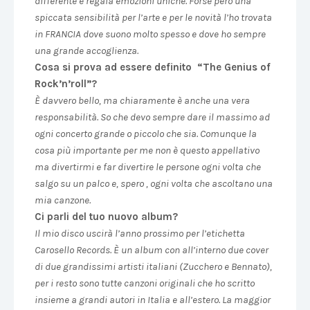
differente e regala emozioni uniche. Forse peró una
spiccata sensibilità per l’arte e per le novità l’ho trovata
in FRANCIA dove suono molto spesso e dove ho sempre
una grande accoglienza.
Cosa si prova ad essere definito
“
The Genius of
Rock
’
n
’
roll
”
?
È davvero bello, ma chiaramente è anche una vera
responsabilità. So che devo sempre dare il massimo ad
ogni concerto grande o piccolo che sia. Comunque la
cosa più importante per me non è questo appellativo
ma divertirmi e far divertire le persone ogni volta che
salgo su un palco e, spero , ogni volta che ascoltano una
mia canzone.
Ci parli del tuo nuovo album?
Il mio disco uscirà l’anno prossimo per l’etichetta
Carosello Records. È un album con all’interno due cover
di due grandissimi artisti italiani (Zucchero e Bennato),
per i resto sono tutte canzoni originali che ho scritto
insieme a grandi autori in Italia e all’estero. La maggior