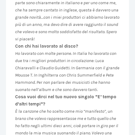
parte sono chiaramente in italiano e per uno come me,
che ha sempre cantato in inglese, questa è davvero una
grande novità…con i miei produttori ci abbiamo lavorato
più di un anno, ma devo dire di avere raggiunto il sound
che volevo e sono molto soddisfatto del risultato. Spero
vi piacerà!
Con chi hai lavorato al disco?
Ho lavorato con molte persone. In Italia ho lavorato con
due tra i migliori produttori in circolazione: Luca
Chiaravalli e Claudio Guidetti. In Germania con il grande
Mousse T. In Inghilterra con Chris Summerfield e Pete
Hammond. Per non parlare dei musicisti che hanno
suonato nell’album e che sono davvero tanti.
Cosa vuoi dirci nel tuo nuovo singolo
“
E
’
tempo
d
’
altri tempi
”
?
È la canzone che ho scelto come mio “manifesto”, un
brano che volevo rappresentasse me e tutto quello che
ho fatto negli ultimi dieci anni, cioè portare in giro per il
mondo la mia musica suonando il piano. Volevo una