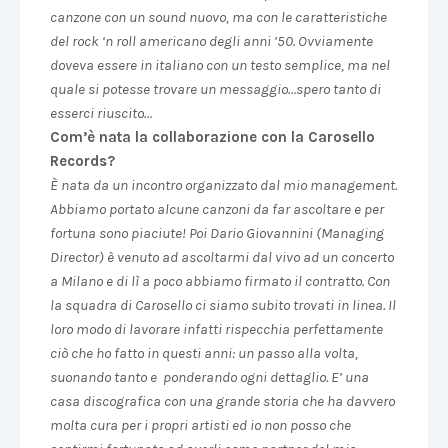
canzone con un sound nuovo, ma con le caratteristiche
del rock ‘n roll americano degli anni ’50. Ovviamente
doveva essere in italiano con un testo semplice, ma nel
quale si potesse trovare un messaggio…spero tanto di
esserci riuscito…
Com
’è
nata la collaborazione con la Carosello
Records?
È nata da un incontro organizzato dal mio management.
Abbiamo portato alcune canzoni da far ascoltare e per
fortuna sono piaciute! Poi Dario Giovannini (Managing
Director) è venuto ad ascoltarmi dal vivo ad un concerto
a Milano e di lì a poco abbiamo firmato il contratto. Con
la squadra di Carosello ci siamo subito trovati in linea. Il
loro modo di lavorare infatti rispecchia perfettamente
ciò che ho fatto in questi anni: un passo alla volta,
suonando tanto e ponderando ogni dettaglio. E’ una
casa discografica con una grande storia che ha davvero
molta cura per i propri artisti ed io non posso che