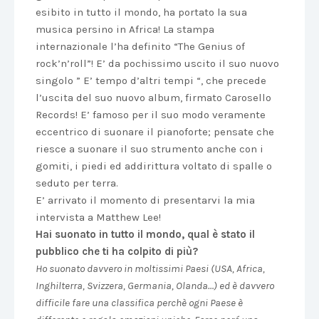
esibito in tutto il mondo, ha portato la sua
musica persino in Africa! La stampa
internazionale l’ha definito “The Genius of
rock’n’roll”! E’ da pochissimo uscito il suo nuovo
singolo ” E’ tempo d’altri tempi “, che precede
l’uscita del suo nuovo album, firmato Carosello
Records! E’ famoso per il suo modo veramente
eccentrico di suonare il pianoforte; pensate che
riesce a suonare il suo strumento anche con i
gomiti, i piedi ed addirittura voltato di spalle o
seduto per terra.
E’ arrivato il momento di presentarvi la mia
intervista a Matthew Lee!
Hai suonato in tutto il mondo, qual
è
stato il
pubblico che ti ha colpito di pi
ù
?
Ho suonato davvero in moltissimi Paesi (USA, Africa,
Inghilterra, Svizzera, Germania, Olanda…) ed è davvero
difficile fare una classifica perchè ogni Paese è