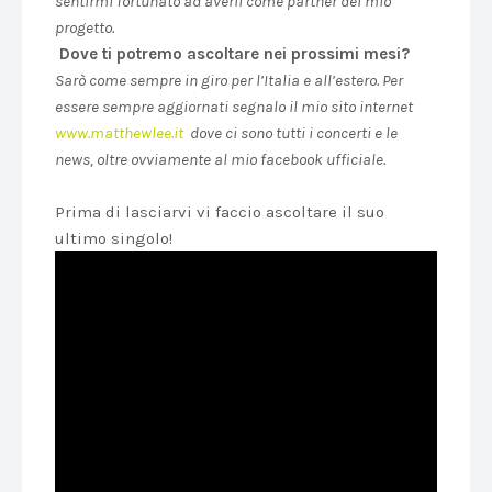
sentirmi fortunato ad averli come partner del mio
progetto.
Dove ti potremo ascoltare nei prossimi mesi?
Sarò come sempre in giro per l’Italia e all’estero. Per
essere sempre aggiornati segnalo il mio sito internet
www.matthewlee.it
dove ci sono tutti i concerti e le
news, oltre ovviamente al mio facebook ufficiale.
Prima di lasciarvi vi faccio ascoltare il suo
ultimo singolo!