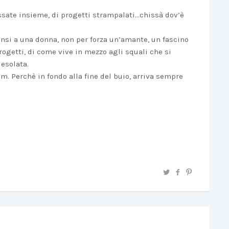
assate insieme, di progetti strampalati…chissà dov’è
pensi a una donna, non per forza un’amante, un fascino
ogetti, di come vive in mezzo agli squali che si
desolata.
um. Perchè in fondo alla fine del buio, arriva sempre