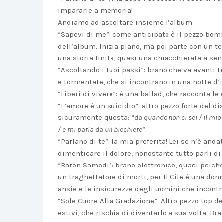
impararle a memoria!
Andiamo ad ascoltare insieme l’album:
“Sapevi di me”: come anticipato è il pezzo bo
dell’album. Inizia piano, ma poi parte con un te
una storia finita, quasi una chiacchierata a se
“Ascoltando i tuoi passi”: brano che va avanti 
e tormentate, che si incontrano in una notte d’
“Liberi di vivere”: è una ballad, che racconta le 
“L’amore è un suicidio”: altro pezzo forte del di
sicuramente questa: “
da quando non ci sei / il mio
/ e mi parla da un bicchiere
”.
“Parlano di te”: la mia preferita! Lei se n’è anda
dimenticare il dolore, nonostante tutto parli di 
“Baron Samedi”: brano elettronico, quasi psich
un traghettatore di morti, per Il Cile è una don
ansie e le insicurezze degli uomini che incontr
“Sole Cuore Alta Gradazione”: Altro pezzo top d
estivi, che rischia di diventarlo a sua volta. 