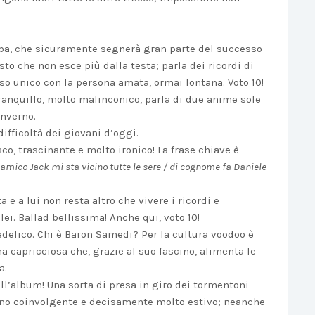
mba, che sicuramente segnerà gran parte del successo
sto che non esce più dalla testa; parla dei ricordi di
nso unico con la persona amata, ormai lontana. Voto 10!
tranquillo, molto malinconico, parla di due anime sole
inverno.
difficoltà dei giovani d’oggi.
sco, trascinante e molto ironico! La frase chiave è
 amico Jack mi sta vicino tutte le sere / di cognome fa Daniele
ta e a lui non resta altro che vivere i ricordi e
lei. Ballad bellissima! Anche qui, voto 10!
edelico. Chi è Baron Samedi? Per la cultura voodoo è
na capricciosa che, grazie al suo fascino, alimenta le
a.
ell’album! Una sorta di presa in giro dei tormentoni
Brano coinvolgente e decisamente molto estivo; neanche