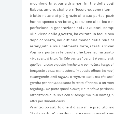
inconfondibile, parla di amori finiti e della vog
Rabbia, amore, sballo e riflessione, sono i temi 
è fatto notare ai più grazie alla sua partecipa
hanno spesso una forte gradazione alcolica e n
perfezione la generazione dei 20-30enni, sempre 
Cile viene dalla gavetta, ha evitato la facile sc
dopo concerto, nel difficile mondo della musica
arrangiato e musicalmente forte, i testi arrivan
Voglio riportarvi le parole che Lorenzo ha usat
«
Ho scelto il titolo “In Cile veritas” perché è sempre 
quelle melodie e quelle liriche che per natura tengo 
tempeste e nubi minacciose. In questo album ho navi
e scorgendo tanti ragazzi e ragazze come me che oscill
gomito per non abbassare la testa dinnanzi a un mon
regalargli un porto quasi sicuro; e quando lo perdono
all’orizzonte quel sole non si scorge ma lo si immagina: 
altre per dimenticare
».
Vi anticipo subito che il disco mi è piaciuto mo
“Parlano di te”, ma dopo i successivi ascolti ve