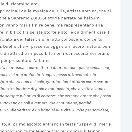
lia di ricominciare.
principali della musica del Cile, artista aretino, che si
zione a Sanremo 2013. Le storie narrate nell’album
on vanno mai a finire bene, ma rappresentano alla
in bilico tra serate storte e storie da dimenticare. Il
orciatoia dei talent e si è fatto conoscere, concerto
. Quello che vi presento oggi è un lavoro maturo, ben
o diretti ed è impossibile non riconoscersi nei brani.
o per presentare l’album:
stata la musica a permettermi di tirare fuori quelle sensazioni,
chiuse nel mio profondo, troppo spesso attraversato da
gato alla ricerca del sole, guardandomi attorno come sempre
ano tra lacrime di gioia e malinconia, che a volte alzano il
do sempre più privo di certezze, che cercano amore che possa
 si trovano da soli a remare, ma continuano, perché
“In Cile veritas” è un brindisi alla vita. A volte per sorridere,
lto, al primo ascolto entrano in testa “Sapevi di me” e
ngono fuori tutte le altre tracce; impossibile non