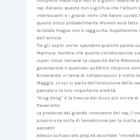
completa maturità e non si è giunti neanche a q
rap italiano; questo non significa che l’album s
interessanti e i grandi nomi che hanno curato l
questo disco probabilmente Moreno avrà fatto p
la totale tregua non è raggiunta. Aspetteremo i
dell’artista.
Tra gli ospiti vorrei spendere qualche parola s
Mannoia. Sembra che questa collaborazione sia 
super rossa italiana! La capacità della Mannoia
generazione e qualsiasi pubblico stupisce sempr
Rimanendo in tema di collaborazioni è molto bel
Maggio, in cui si parla dell’evoluzione della c
passato e la loro importante eredità.
“King Kong” è la traccia del disco più vicina al
Panariello!
La presenza del grande innovatore del rap, l’inve
proprio una sorta di benedizione per la svolta 
passato!
Adesso schiacciate play ed ascoltate “Incredibi