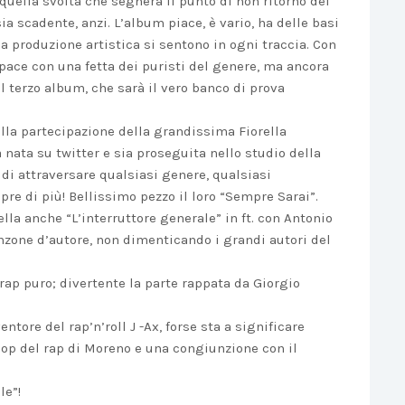
uella svolta che segnerà il punto di non ritorno del
ia scadente, anzi. L’album piace, è vario, ha delle basi
a produzione artistica si sentono in ogni traccia. Con
ace con una fetta dei puristi del genere, ma ancora
l terzo album, che sarà il vero banco di prova
ulla partecipazione della grandissima Fiorella
nata su twitter e sia proseguita nello studio della
 di attraversare qualsiasi genere, qualsiasi
e di più! Bellissimo pezzo il loro “Sempre Sarai”.
la anche “L’interruttore generale” in ft. con Antonio
anzone d’autore, non dimenticando i grandi autori del
 rap puro; divertente la parte rappata da Giorgio
ntore del rap’n’roll J -Ax, forse sta a significare
pop del rap di Moreno e una congiunzione con il
le”!