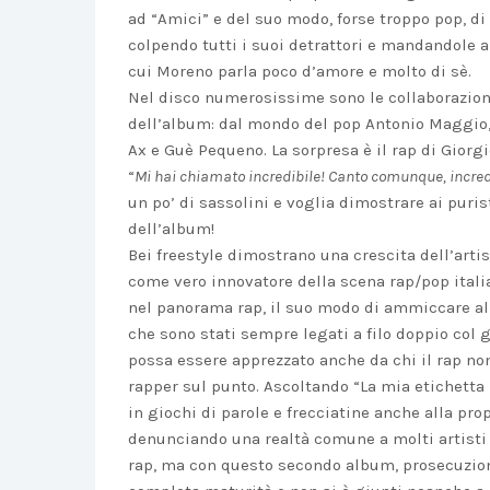
ad “Amici” e del suo modo, forse troppo pop, di
colpendo tutti i suoi detrattori e mandandole a 
cui Moreno parla poco d’amore e molto di sè.
Nel disco numerosissime sono le collaborazioni
dell’album: dal mondo del pop Antonio Maggio, F
Ax e Guè Pequeno. La sorpresa è il rap di Giorgi
“
Mi hai chiamato incredibile! Canto comunque, incred
un po’ di sassolini e voglia dimostrare ai purist
dell’album!
Bei freestyle dimostrano una crescita dell’arti
come vero innovatore della scena rap/pop itali
nel panorama rap, il suo modo di ammiccare al
che sono stati sempre legati a filo doppio col g
possa essere apprezzato anche da chi il rap no
rapper sul punto. Ascoltando “La mia etichetta
in giochi di parole e frecciatine anche alla pro
denunciando una realtà comune a molti artisti 
rap, ma con questo secondo album, prosecuzione