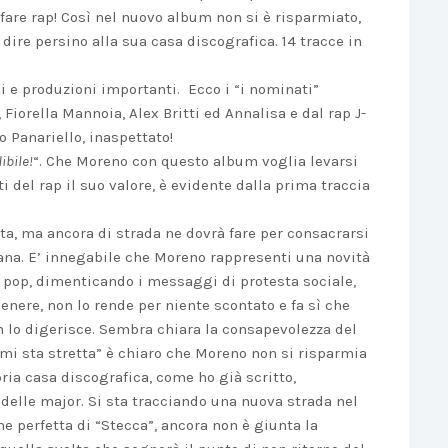
 fare rap! Così nel nuovo album non si è risparmiato,
dire persino alla sua casa discografica. 14 tracce in
 e produzioni importanti. Ecco i “i nominati”
iorella Mannoia, Alex Britti ed Annalisa e dal rap J-
o Panariello, inaspettato!
ibile!
“. Che Moreno con questo album voglia levarsi
i del rap il suo valore, è evidente dalla prima traccia
sta, ma ancora di strada ne dovrà fare per consacrarsi
ana. E’ innegabile che Moreno rappresenti una novità
 pop, dimenticando i messaggi di protesta sociale,
enere, non lo rende per niente scontato e fa sì che
n lo digerisce. Sembra chiara la consapevolezza del
 mi sta stretta” è chiaro che Moreno non si risparmia
pria casa discografica, come ho già scritto,
delle major. Si sta tracciando una nuova strada nel
 perfetta di “Stecca”, ancora non è giunta la