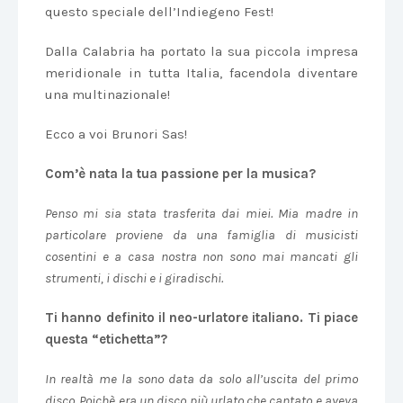
questo speciale dell’Indiegeno Fest!
Dalla Calabria ha portato la sua piccola impresa
meridionale in tutta Italia, facendola diventare
una multinazionale!
Ecco a voi Brunori Sas!
Com’è nata la tua passione per la musica?
Penso mi sia stata trasferita dai miei. Mia madre in
particolare proviene da una famiglia di musicisti
cosentini e a casa nostra non sono mai mancati gli
strumenti, i dischi e i giradischi.
Ti hanno definito il neo-urlatore italiano. Ti piace
questa “etichetta”?
In realtà me la sono data da solo all’uscita del primo
disco. Poichè era un disco più urlato che cantato e aveva