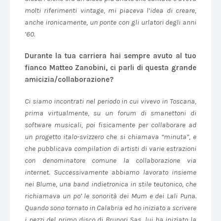
molti riferimenti vintage, mi piaceva l’idea di creare,
anche ironicamente, un ponte con gli urlatori degli anni
’60.
Durante la tua carriera hai sempre avuto al tuo
fianco Matteo Zanobini, ci parli di questa grande
amicizia/collaborazione?
Ci siamo incontrati nel periodo in cui vivevo in Toscana,
prima virtualmente, su un forum di smanettoni di
software musicali, poi fisicamente per collaborare ad
un progetto italo-svizzero che si chiamava “minuta”, e
che pubblicava compilation di artisti di varie estrazioni
con denominatore comune la collaborazione via
internet. Successivamente abbiamo lavorato insieme
nei Blume, una band indietronica in stile teutonico, che
richiamava un po’ le sonorità dei Mum e dei Lali Puna.
Quando sono tornato in Calabria ed ho iniziato a scrivere
i pezzi del primo disco di Brunori Sas, lui ha iniziato la