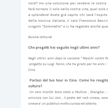
nord? Ho una soluzione per rendere la vostra 
farà tornare il sole nella vostra vita, quel sol
a splendere! Avete già capito chi sarà l’ospite
della musica italiana, il caro Francesco Baccin
singolo “Solematto” e ci ha regalato anche qua
Buona lettura!
Che progetti hai seguito negli ultimi anni?
Negli ultimi anni dopo la canzone ” Maschi contro fem
progetto su Luigi Tenco, che ha girato per tre anni i t
Cina .
Parlaci del tuo tour in Cina. Come ha reagito
cultura?
Un vero trionfo! Sono stato a Pechino , Shanghai ,
amicizia con Cui Jian , il padre del rock cinese, sono
cinese e’ un pubblico molto curioso ed attento
.