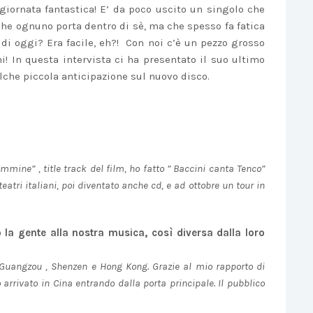
giornata fantastica! E’ da poco uscito un singolo che
e che ognuno porta dentro di sè, ma che spesso fa fatica
 di oggi? Era facile, eh?! Con noi c’è un pezzo grosso
i! In questa intervista ci ha presentato il suo ultimo
lche piccola anticipazione sul nuovo disco.
mine” , title track del film, ho fatto ” Baccini canta Tenco”
eatri italiani, poi diventato anche cd, e ad ottobre un tour in
 la gente alla nostra musica, così diversa dalla loro
 Guangzou , Shenzen e Hong Kong. Grazie al mio rapporto di
 arrivato in Cina entrando dalla porta principale. Il pubblico