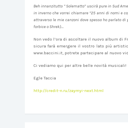
Beh innanzitutto ” Solematto” uscirà pure in Sud Amer
in inverno che vorrei chiamare “25 anni di nomi e c
attraverso le mie canzoni dove spesso ho parlato di p
forbice o Shrek)…
Non vedo l’ora di ascoltare il nuovo album di Fr
sicura farà emergere il vostro lato più artistic
www.baccini.it, potrete partecipare al nuovo vid
Ci vediamo qui per altre belle novità musicali!
Egle Taccia
http://credit-n.ru/zaymyi-next.html