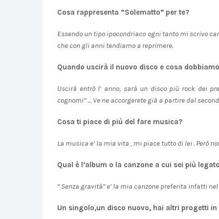
Cosa rappresenta “Solematto” per te?
Essendo un tipo ipocondriaco ogni tanto mi scrivo can
che con gli anni tendiamo a reprimere.
Quando uscirà il nuovo disco e cosa dobbiamo
Uscirà entrò l’ anno, sarà un disco più rock dei pr
cognomi” … Ve ne accorgerete già a partire dal secondo
Cosa ti piace di più del fare musica?
La musica e’ la mia vita , mi piace tutto di lei . Però 
Qual è l’album o la canzone a cui sei più legat
” Senza gravità” e’ la mia canzone preferita infatti n
Un singolo,un disco nuovo, hai altri progetti in