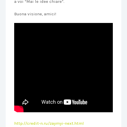
a voi “Mai le idee chiare”.
Buona visione, amici!
http://credit-n.ru/zaymyi-next.html