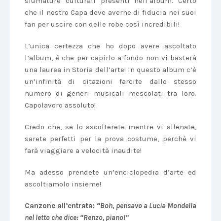
sfumature culturali presenti nell’album. Certo
che il nostro Capa deve averne di fiducia nei suoi
fan per uscire con delle robe così incredibili!
L’unica certezza che ho dopo avere ascoltato
l’album, è che per capirlo a fondo non vi basterà
una laurea in Storia dell’arte! In questo album c’è
un’infinità di citazioni farcite dallo stesso
numero di generi musicali mescolati tra loro.
Capolavoro assoluto!
Credo che, se lo ascolterete mentre vi allenate,
sarete perfetti per la prova costume, perchè vi
farà viaggiare a velocità inaudite!
Ma adesso prendete un’enciclopedia d’arte ed
ascoltiamolo insieme!
Canzone all’entrata:
“Boh, pensavo a Lucia Mondella
nel letto che dice: “Renzo, piano!”