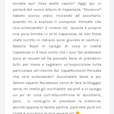
tornate qui! Cosa avete capito? Oggi qui si
parlerà del nuovo album di Caparezza, “Museica”!
Sabato scorso stavo iniziando ad ascoltarlo,
quando mi è esploso il computer. Pensate che
stia scherzando? E invece no! Questa è proprio
una pura bomba in stile Caparezza, se non fosse
stato scritto in italiano avrei giurato di sentire i
Beastie Boys! Vi spiego di cosa si tratta!
Caparezza si è reso conto che i suoi fan andavano
poco al muse0 ed ha pensato bene di prendervi
tutti per mano e regalarvi un’esposizione tutta
particolare all’interno del CapaMuseum! Pensate
che stia scherzando? Ascoltatelo bene e poi
fatemi sapere! Ma adesso cerco di fare la blogger
seria, mi metto gli occhialetti da prof. e vi spiego
un po’ di cose sull’album!Prima di ascoltarlo,
però, vi consiglio di prendere le vitamine,
perchè appena lo farete partire, partirete pure voi
come è successo al mio povero pc!