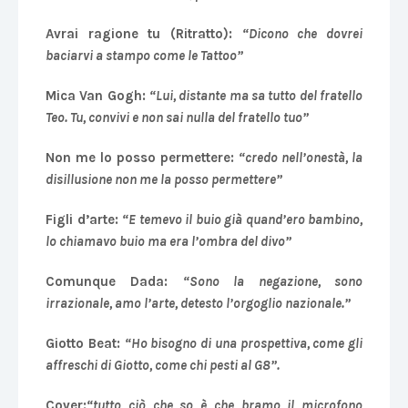
Avrai ragione tu (Ritratto):
“Dicono che dovrei
baciarvi a stampo come le Tattoo”
Mica Van Gogh:
“Lui, distante ma sa tutto del fratello
Teo. Tu, convivi e non sai nulla del fratello tuo”
Non me lo posso permettere:
“credo nell’onestà, la
disillusione non me la posso permettere”
Figli d’arte:
“E temevo il buio già quand’ero bambino,
lo chiamavo buio ma era l’ombra del divo”
Comunque Dada:
“Sono la negazione, sono
irrazionale, amo l’arte, detesto l’orgoglio nazionale.”
Giotto Beat:
“Ho bisogno di una prospettiva, come gli
affreschi di Giotto, come chi pesti al G8”.
Cover:
“tutto ciò che so è che bramo il microfono