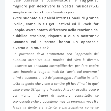
fosse concessa la possibilità.
Qual è l’aggettivo
migliore per descrivere la vostra musica?
Rock:
semplicemente rock con sfumature pop.
Avete suonato su palchi internazionali di grande
livello, come lo Sziget Festival ed il Rock for
People. Avete notato differenze nella reazione del
pubblico straniero, rispetto a quello nostrano?
Secondo voi all’estero hanno un approccio
diverso alla musica?
Eh purtroppo devo ammettere che l’approccio del
pubblico straniero alla musica dal vivo è diverso.
Racconto un aneddoto esemplificativo per fare capire
cosa intendo: a Praga al Rock for People, noi eravamo i
primi a suonare, alle 2 del pomeriggio… di solito in Italia
tutta la gente che viene a sentire gli headliner( in quel
caso erano Offspring e Massive Attack) ascolta poco o
per niente i gruppi di apertura, soprattutto se
sconosciuti e che propongono musica propria. Invece lì a
Praga la gente era attenta e partecipativa come se