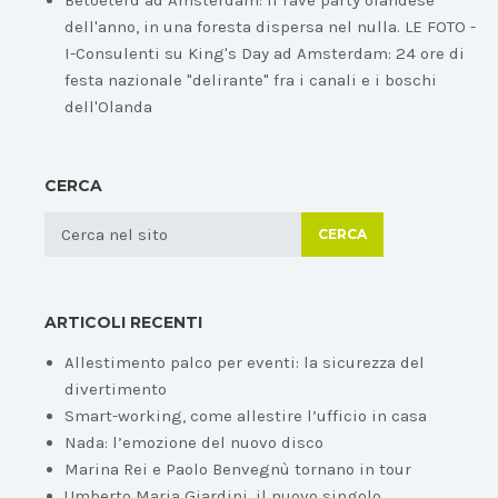
Betoeterd ad Amsterdam: il rave party olandese
dell'anno, in una foresta dispersa nel nulla. LE FOTO -
I-Consulenti
su
King's Day ad Amsterdam: 24 ore di
festa nazionale "delirante" fra i canali e i boschi
dell'Olanda
CERCA
CERCA
ARTICOLI RECENTI
Allestimento palco per eventi: la sicurezza del
divertimento
Smart-working, come allestire l’ufficio in casa
Nada: l’emozione del nuovo disco
Marina Rei e Paolo Benvegnù tornano in tour
Umberto Maria Giardini, il nuovo singolo