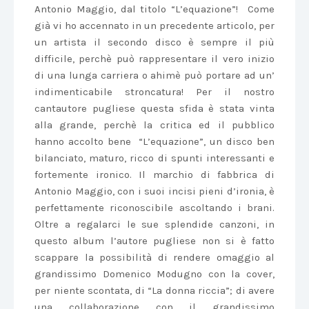
Antonio Maggio, dal titolo “L’equazione”! Come
già vi ho accennato in un precedente articolo, per
un artista il secondo disco è sempre il più
difficile, perchè può rappresentare il vero inizio
di una lunga carriera o ahimè può portare ad un’
indimenticabile stroncatura! Per il nostro
cantautore pugliese questa sfida è stata vinta
alla grande, perchè la critica ed il pubblico
hanno accolto bene “L’equazione”, un disco ben
bilanciato, maturo, ricco di spunti interessanti e
fortemente ironico. Il marchio di fabbrica di
Antonio Maggio, con i suoi incisi pieni d’ironia, è
perfettamente riconoscibile ascoltando i brani.
Oltre a regalarci le sue splendide canzoni, in
questo album l’autore pugliese non si è fatto
scappare la possibilità di rendere omaggio al
grandissimo Domenico Modugno con la cover,
per niente scontata, di “La donna riccia”; di avere
una collaborazione con il grandissimo