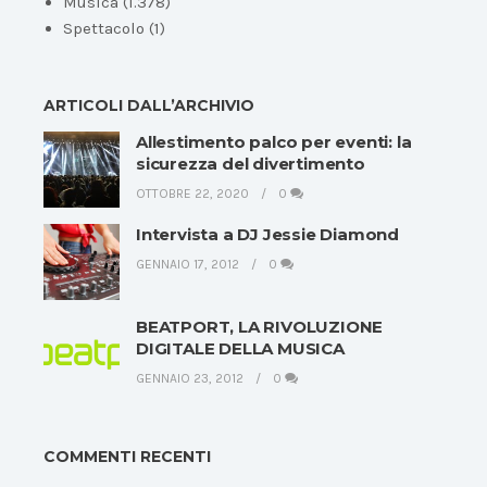
Musica
(1.378)
Spettacolo
(1)
ARTICOLI DALL’ARCHIVIO
Allestimento palco per eventi: la
sicurezza del divertimento
OTTOBRE 22, 2020
0
Intervista a DJ Jessie Diamond
GENNAIO 17, 2012
0
BEATPORT, LA RIVOLUZIONE
DIGITALE DELLA MUSICA
GENNAIO 23, 2012
0
COMMENTI RECENTI