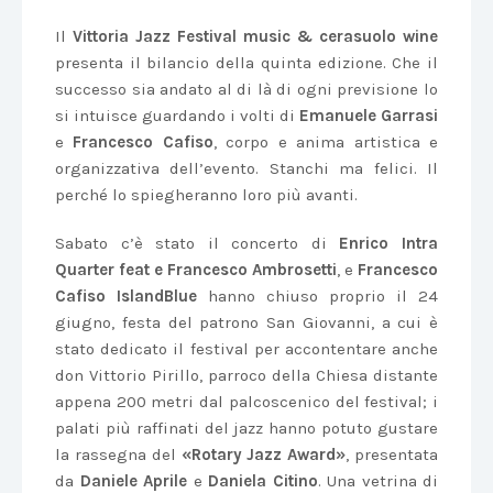
Il
Vittoria Jazz Festival music & cerasuolo wine
presenta il bilancio della quinta edizione. Che il
successo sia andato al di là di ogni previsione lo
si intuisce guardando i volti di
Emanuele Garrasi
e
Francesco Cafiso
, corpo e anima artistica e
organizzativa dell’evento. Stanchi ma felici. Il
perché lo spiegheranno loro più avanti.
Sabato c’è stato il concerto di
Enrico Intra
Quarter feat e Francesco Ambrosetti
, e
Francesco
Cafiso IslandBlue
hanno chiuso proprio il 24
giugno, festa del patrono San Giovanni, a cui è
stato dedicato il festival per accontentare anche
don Vittorio Pirillo, parroco della Chiesa distante
appena 200 metri dal palcoscenico del festival; i
palati più raffinati del jazz hanno potuto gustare
la rassegna del
«Rotary Jazz Award»
, presentata
da
Daniele Aprile
e
Daniela Citino
. Una vetrina di