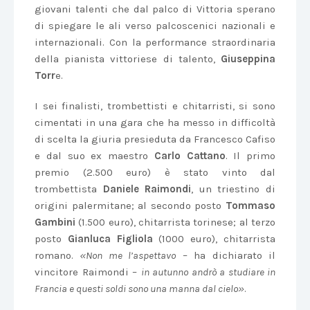
giovani talenti che dal palco di Vittoria sperano
di spiegare le ali verso palcoscenici nazionali e
internazionali. Con la performance straordinaria
della pianista vittoriese di talento,
Giuseppina
Torr
e.
I sei finalisti, trombettisti e chitarristi, si sono
cimentati in una gara che ha messo in difficoltà
di scelta la giuria presieduta da Francesco Cafiso
e dal suo ex maestro
Carlo Cattano
. Il primo
premio (2.500 euro) è stato vinto dal
trombettista
Daniele Raimondi
, un triestino di
origini palermitane; al secondo posto
Tommaso
Gambini
(1.500 euro), chitarrista torinese; al terzo
posto
Gianluca Figliola
(1000 euro), chitarrista
romano.
«Non me l’aspettavo
– ha dichiarato il
vincitore Raimondi –
in autunno andrò a studiare in
Francia e questi soldi sono una manna dal cielo»
.