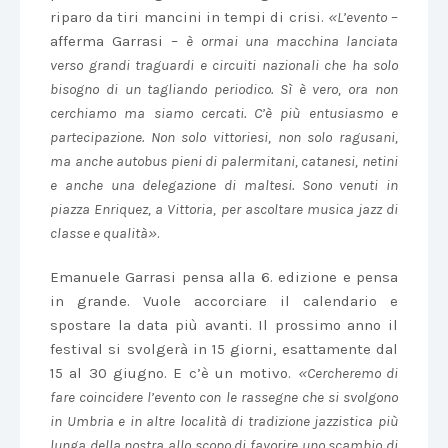
riparo da tiri mancini in tempi di crisi.
«L’evento
–
afferma Garrasi –
è ormai una macchina lanciata
verso grandi traguardi e circuiti nazionali che ha solo
bisogno di un tagliando periodico. Sì è vero, ora non
cerchiamo ma siamo cercati. C’è più entusiasmo e
partecipazione. Non solo vittoriesi, non solo ragusani,
ma anche autobus pieni di palermitani, catanesi, netini
e anche una delegazione di maltesi. Sono venuti in
piazza Enriquez, a Vittoria, per ascoltare musica jazz di
classe e qualità»
.
Emanuele Garrasi pensa alla 6. edizione e pensa
in grande. Vuole accorciare il calendario e
spostare la data più avanti. Il prossimo anno il
festival si svolgerà in 15 giorni, esattamente dal
15 al 30 giugno. E c’è un motivo.
«Cercheremo di
fare coincidere l’evento con le rassegne che si svolgono
in Umbria e in altre località di tradizione jazzistica più
lunga della nostra allo scopo di favorire uno scambio di