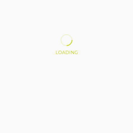
CATEGORIE
Economia e Lavoro
(1)
Musica
(1.378)
LOADING
Spettacolo
(1)
ARTICOLI DALL’ARCHIVIO
Allestimento palco per eventi: la
sicurezza del divertimento
OTTOBRE 22, 2020
0
Intervista a DJ Jessie Diamond
GENNAIO 17, 2012
0