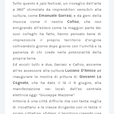
Tutto questo è jazz festival, un risveglio dell’arte
a 360° stimolato da imprenditori sensibili alla
cultura, come
Emanuele Garrasi
, e da geni della
musica come il nostro
Cafiso
, che non
emigrando all’estero come la maggior parte dei
suoi colleghi ha fatto, hanno pensato bene di
impreziosire il proprio territorio d’origine
coltivandolo giorno dopo giorno con l’umiltà e la
pazienza di chi crede nelle potenzialità della
propria terra.
Ed eccoli tutti e due, Garrasi e Cafiso, assieme
all’ex assessore alla cultura
Luciano D’Amico
ad
inaugurare la mostra di pittura di
Giovanni La
Cognata
, che ha dato il là il 9 giugno, alla
manifestazione nei locali dell’ex centrale
elettrica oggi “Giuseppe Mazzone”.
Vittoria è una città difficile ma con tanta voglia
di riscattarsi e la classe dirigente con in testa il
primo cittadino, sfidano il territorio creando una