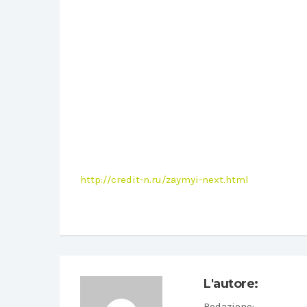
http://credit-n.ru/zaymyi-next.html
L'autore:
Redazione
: