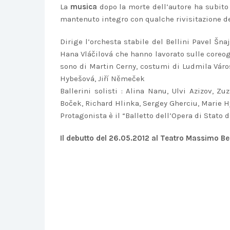
La
musica
dopo la morte dell’autore ha subito
mantenuto integro con qualche rivisitazione del 
Dirige l’orchesta stabile del Bellini Pavel Šna
Hana Vláčilová che hanno lavorato sulle coreogr
sono di Martin Cerny, costumi di Ludmila Város
Hybešová, Jiří Němeček
Ballerini solisti : Alina Nanu, Ulvi Azizov, Z
Boček, Richard Hlinka, Sergey Gherciu, Marie 
Protagonista è il “Balletto dell’Opera di Stato d
Il debutto del 26.05.2012 al Teatro Massimo Bel