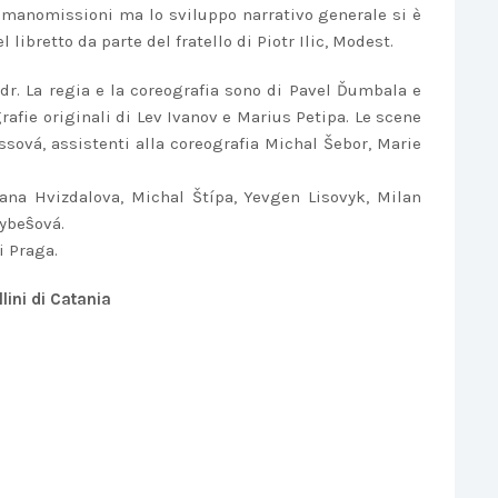
 manomissioni ma lo sviluppo narrativo generale si è
libretto da parte del fratello di Piotr Ilic, Modest.
jdr. La regia e la coreografia sono di Pavel Ďumbala e
afie originali di Lev Ivanov e Marius Petipa. Le scene
sová, assistenti alla coreografia Michal Šebor, Marie
uzana Hvizdalova, Michal Štípa, Yevgen Lisovyk, Milan
Hybeŝová.
i Praga.
lini di Catania