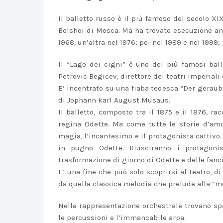
Il balletto russo è il più famoso del secolo XI
Bolshoi di Mosca. Ma ha trovato esecuzione anc
1968, un’altra nel 1976; poi nel 1989 e nel 1999;
Il “Lago dei cigni” è uno dei più famosi ball
Petrovic Begicev, direttore dei teatri imperiali
E’ incentrato su una fiaba tedesca “Der geraubt
di Jophann karl August Musaus.
Il balletto, composto tra il 1875 e il 1876, ra
regina Odette. Ma come tutte le storie d’amo
magia, l’incantesimo e il protagonista cattivo
in pugno Odette. Riusciranno i protagoni
trasformazione di giorno di Odette e delle fanc
E’ una fine che può solo scoprirsi al teatro,
da quella classica melodia che prelude alla “mo
Nella rappresentazione orchestrale trovano spaz
le percussioni e l’immancabile arpa.