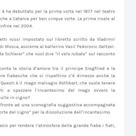
X è ha debuttato per la prima volta nel 1877 nel teatro
he a Catania per ben cinque volte. La prima risale al
 infine nel 2004.
etti russi impostato sul libretto scritto da Vladimir
 di Mosca, assieme al ballerino Vasil Fedorovic Geltzer.
e Schleier” che vuol dire “il velo rubato” sul racconto
cconta la storia d’amore tra il principe Siegfried e la
re fiabesche che si rispettino c’è dimezzo anche la
. Questi è il mago malvagio Rothbart, che vuole tenere
sti a spezzare l’incantesimo del mago ovvero la
iulle in cigno?
 di fronte ad una scenografia suggestiva accompagnata
rte del cigno” per la dissoluzione dell’incantesimo.
io per rendere l’atmosfera della grande fiaba i fiati,